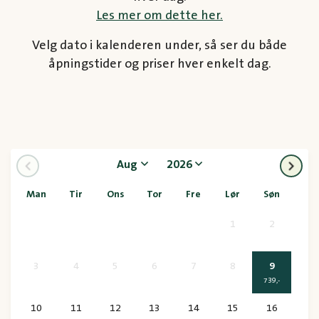
Les mer om dette her.
Velg dato i kalenderen under, så ser du både
åpningstider og priser hver enkelt dag.
Aug
2026
Forrige mnd
N
Man
Tir
Ons
Tor
Fre
Lør
Søn
1
2
3
4
5
6
7
8
9
739
,-
10
11
12
13
14
15
16