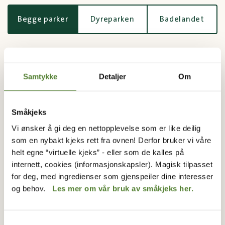
Begge parker
Dyreparken
Badelandet
Antall dager
1
2
3
4
Samtykke
Detaljer
Om
Voksen
Barn
Spedbarn
Småkjeks
14+ år
3-13 år
0-2 år
Vi ønsker å gi deg en nettopplevelse som er like deilig
739,–
709,–
Gratis
0,–
som en nybakt kjeks rett fra ovnen! Derfor bruker vi våre
helt egne “virtuelle kjeks” - eller som de kalles på
Funksjonsnedsatt
internett, cookies (informasjonskapsler). Magisk tilpasset
Ledsager får billett ved ankomst, og trenger dermed ikke bestille ordinær
for deg, med ingredienser som gjenspeiler dine interesser
billett på nett. Husk ledsagerbevis.
og behov.
Les mer om vår bruk av småkjeks her.
709,–
Antall billetter
Totalt
Samtykkevalg