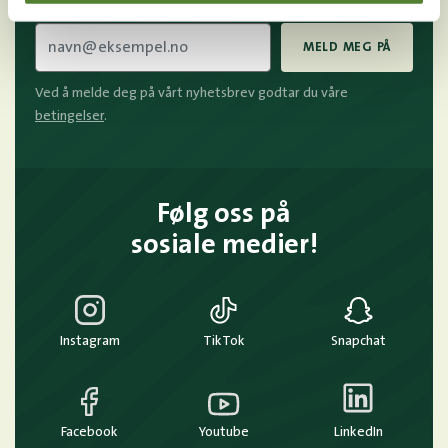
E-post
MELD MEG PÅ
Ved å melde deg på vårt nyhetsbrev godtar du våre
betingelser
.
Følg oss på
sosiale medier!
Instagram
TikTok
Snapchat
Facebook
Youtube
LinkedIn