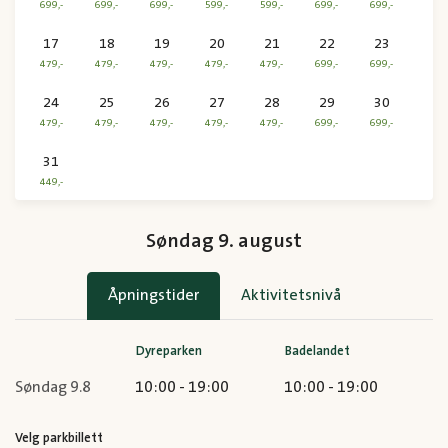
699
,-
699
,-
699
,-
599
,-
599
,-
699
,-
699
,-
17
18
19
20
21
22
23
479
,-
479
,-
479
,-
479
,-
479
,-
699
,-
699
,-
24
25
26
27
28
29
30
479
,-
479
,-
479
,-
479
,-
479
,-
699
,-
699
,-
31
449
,-
Søndag 9. august
Åpningstider
Aktivitetsnivå
Dyreparken
Badelandet
Søndag 9.8
10:00 - 19:00
10:00 - 19:00
Velg parkbillett