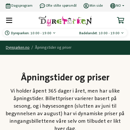
Dagsprogram
Ofte stilte spørsmål
Min side
NO
Dyreparken:
10:00 - 19:00
Badelandet:
10:00 - 19:00
Dyreparken.no
/
Åpningstider og priser
Åpningstider og priser
Vi holder åpent 365 dager i året, men har ulike
åpningstider. Billettpriser varierer basert på
sesong, og i høysesongen (slutten av juni til
begynnelsen av august) har vi dynamiske priser på
inngangsbillettene våre selv om tilbudet er likt
hver dag.