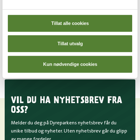
Kan jeg avbestille oppholdet jeg har bestilt i
Dyreparken?
Tillat alle cookies
Finnes det egne priser for skoler i Dyreparken?
Tillat utvalg
Er Julius død?
Kun nødvendige cookies
VIL DU HA NYHETSBREV FRA
OSS?
Melder du deg på Dyreparkens nyhetsbrev får du
unike tilbud og nyheter. Uten nyhetsbrev går du glipp
av mange fordeler.