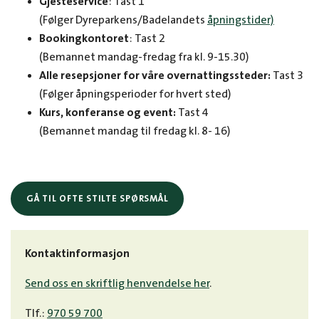
Gjesteservice
: Tast 1
(Følger Dyreparkens/Badelandets
åpningstider)
Bookingkontoret
: Tast 2
(Bemannet mandag-fredag fra kl. 9-15.30)
Alle resepsjoner for våre overnattingssteder:
Tast 3
(Følger åpningsperioder for hvert sted)
Kurs, konferanse og event:
Tast 4
(Bemannet mandag til fredag kl. 8- 16)
GÅ TIL OFTE STILTE SPØRSMÅL
Kontaktinformasjon
Send oss en skriftlig henvendelse her
.
Tlf.:
970 59 700