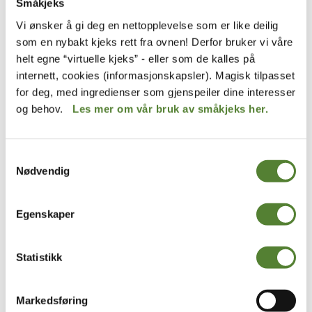
Småkjeks
Har dere ledige plasser til kveldsforestillingen
Vi ønsker å gi deg en nettopplevelse som er like deilig
med Kaptein Sabeltann selv om det er utsolgt
som en nybakt kjeks rett fra ovnen! Derfor bruker vi våre
på nett?
helt egne “virtuelle kjeks” - eller som de kalles på
internett, cookies (informasjonskapsler). Magisk tilpasset
Hva er avbestillingsreglene til Dyreparken?
for deg, med ingredienser som gjenspeiler dine interesser
og behov.
Les mer om vår bruk av småkjeks her.
Er det ledsagerordning i Dyreparken?
Samtykkevalg
Nødvendig
Hva er aldersgrensene på Dyrepasser for en dag?
Egenskaper
Jeg finner ingen ledige datoer på Dyrepasser for
en dag, hva gjør jeg?
Statistikk
Kan Dyreparken sponse inngangsbilletter eller
premier til lotteri, basar o.l?
Markedsføring