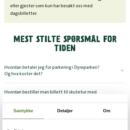
eller gjester som kun har besøkt oss med
dagsbilletter.
MEST STILTE SPØRSMÅL FOR
TIDEN
Hvordan betaler jeg for parkering i Dyreparken?
Og hva koster det?
Hvordan bestiller man billett til skutetur med
Den Sorte Dame?
Samtykke
Detaljer
Om
Har Dyreparken «Vis hensyn»-ordning?