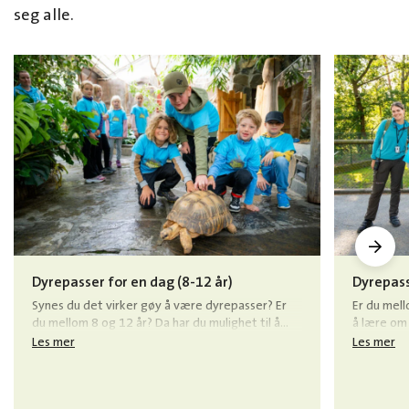
seg alle.
Dyrepasser for en dag (8-12 år)
Dyrepass
Synes du det virker gøy å være dyrepasser? Er
Er du mell
du mellom 8 og 12 år? Da har du mulighet til å
å lære om 
være med en dyrepasser på jobb.
jobb og vå
Les mer
Les mer
Dyrepasse
mulighete