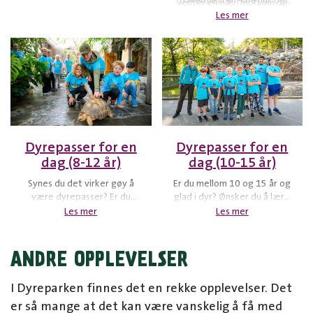
gårdsopplevelse.
bakermester Harepus og
venter en nær, morsom og
Bakergutten – og nyte en
Les mer
minnerik stund som setter
deilig frokost med
den perfekte stemningen for
rundstykker, kaffe og
resten av dagen i Dyreparken.
eplejuice, servert med sang,
smil og god stemning.
Dyrepasser for en
Dyrepasser for en
dag (8-12 år)
dag (10-15 år)
Synes du det virker gøy å
Er du mellom 10 og 15 år og
være dyrepasser? Er du
glad i dyr? Ønsker du å lære
mellom 8 og 12 år? Da har du
om våre fantastiske dyr,
Les mer
Les mer
mulighet til å være med en
Dyrepassernes jobb og vårt
dyrepasser på jobb.
arbeid med å bevare dyr? Da
er Dyrepasser for en dag (10-
ANDRE OPPLEVELSER
15 år) den perfekte
muligheten for deg!
I Dyreparken finnes det en rekke opplevelser. Det
er så mange at det kan være vanskelig å få med