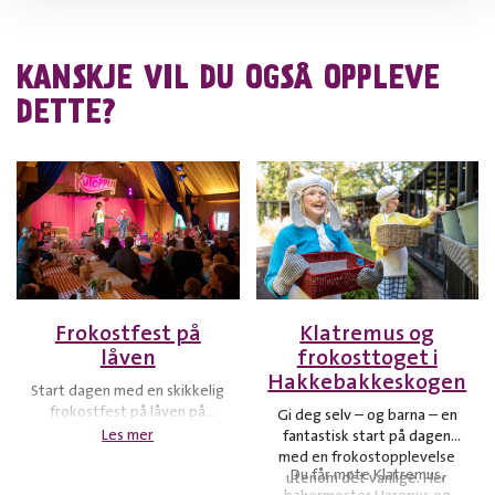
KANSKJE VIL DU OGSÅ OPPLEVE
DETTE?
Frokostfest på
Klatremus og
låven
frokosttoget i
Hakkebakkeskogen
Start dagen med en skikkelig
frokostfest på låven på
Gi deg selv – og barna – en
KuToppen. Møt Klara og
Les mer
fantastisk start på dagen
Chickolina start dagen din
med en frokostopplevelse
med en total
Du får møte Klatremus,
utenom det vanlige. Her