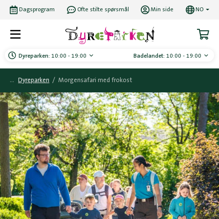
Dagsprogram
Ofte stilte spørsmål
Min side
NO
Dyreparken:
10:00 - 19:00
Badelandet:
10:00 - 19:00
Dyreparken
/
Morgensafari med frokost