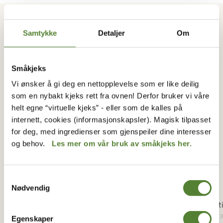
BLI BEDRE KJENT MED DYRENE I
Samtykke
Detaljer
Om
DYREPARKEN
Småkjeks
Vi ønsker å gi deg en nettopplevelse som er like deilig
som en nybakt kjeks rett fra ovnen! Derfor bruker vi våre
helt egne “virtuelle kjeks” - eller som de kalles på
internett, cookies (informasjonskapsler). Magisk tilpasset
for deg, med ingredienser som gjenspeiler dine interesser
og behov.
Les mer om vår bruk av småkjeks her.
Samtykkevalg
Løve
Nødvendig
Det majestetiske kattedyret hviler i opptil
Amurti
21 timer hver dag, men når løvene først
Tigeren ka
Egenskaper