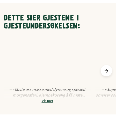
DETTE SIER GJESTENE I
GJESTEUNDERSØKELSEN:
– «
Koste oss masse med dyrene og spesielt
– «
Supe
morgensafari. Kjempekoselig å få mate
omviser so
kapybara!»
Vis mer