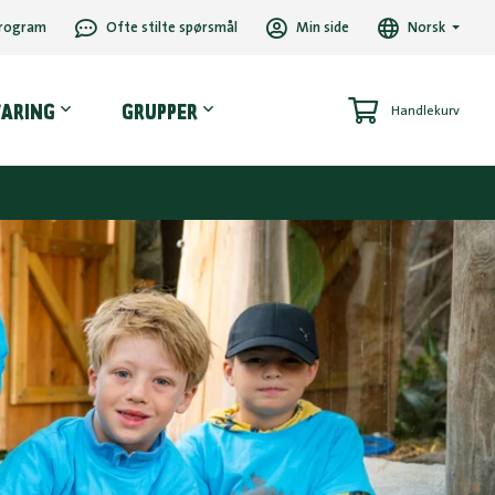
rogram
Ofte stilte spørsmål
Min side
Norsk
VARING
GRUPPER
Handlekurv