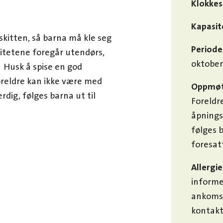
Klokkes
Kapasit
kitten, så barna må kle seg
Periode
vitetene foregår utendørs,
oktober
. Husk å spise en god
oreldre kan ikke være med
Oppmøt
rdig, følges barna ut til
Foreldr
åpnings
følges 
foresat
Allergie
informe
ankomst
kontakt 