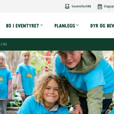
Suvenirbutikk
Dagsp
dmeny
BO I EVENTYRET
PLANLEGG
DYR OG BE
2 år)