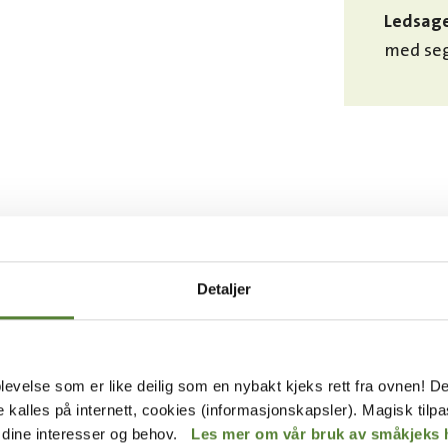
Ledsage
med seg
TILTE SPØRSMÅL OM DYREPAS
Detaljer
EN DAG
levelse som er like deilig som en nybakt kjeks rett fra ovnen! De
de kalles på internett, cookies (informasjonskapsler). Magisk tilp
eg en voksen på Dyrepasser for en dag?
r dine interesser og behov.
Les mer om vår bruk av småkjeks 