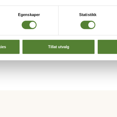
sene på Dyrepasser for en dag?
Egenskaper
Statistikk
edige datoer på Dyrepasser for en dag, hva gjør jeg?
 hvis barnet er redd for noen av dyrene som man møte
ies
Tillat utvalg
 dag?