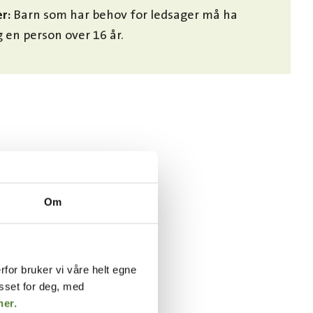
r:
Barn som har behov for ledsager må ha
 en person over 16 år.
SER FOR
Om
rfor bruker vi våre helt egne
asset for deg, med
her.