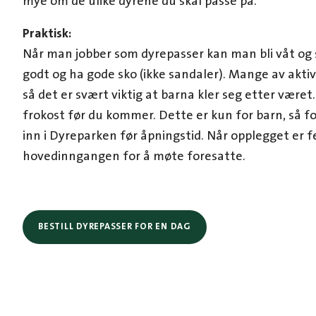
mye om de ulike dyrene du skal passe på.
Praktisk:
Når man jobber som dyrepasser kan man bli våt og s
godt og ha gode sko (ikke sandaler). Mange av akti
så det er svært viktig at barna kler seg etter været
frokost før du kommer. Dette er kun for barn, så f
inn i Dyreparken før åpningstid. Når opplegget er fe
hovedinngangen for å møte foresatte.
BESTILL DYREPASSER FOR EN DAG