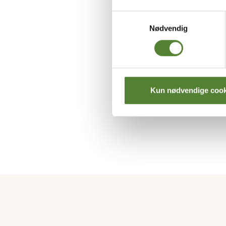
Samtykkevalg
Hva er aldersgren
Nødvendig
Jeg finner ingen l
Hva kan man gjøre
Kun nødvendige cook
Dyrepasser for en