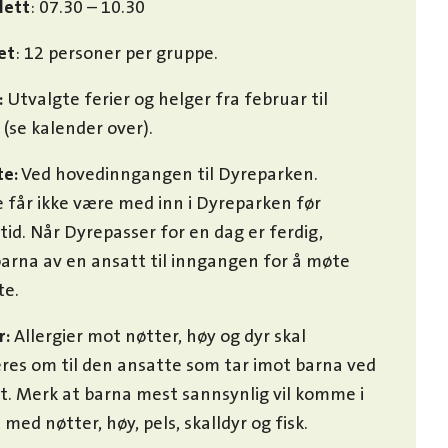
lett
: 07.30 – 10.30
et
: 12 personer per gruppe.
:
Utvalgte ferier og helger fra februar til
 (se kalender over).
e:
Ved hovedinngangen til Dyreparken.
e får ikke være med inn i Dyreparken før
tid. Når Dyrepasser for en dag er ferdig,
barna av en ansatt til inngangen for å møte
te.
r:
Allergier mot nøtter, høy og dyr skal
res om til den ansatte som tar imot barna ved
. Merk at barna mest sannsynlig vil komme i
med nøtter, høy, pels, skalldyr og fisk.