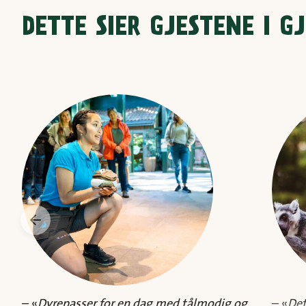
DETTE SIER GJESTENE I G
– «
Dyrepasser for en dag med tålmodig og
– «
Det