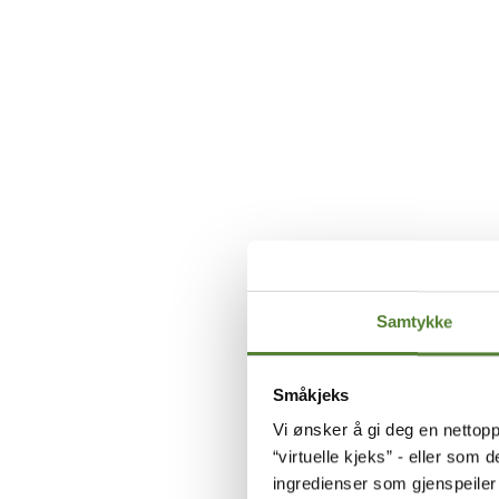
OFTE S
Samtykke
Småkjeks
Vi ønsker å gi deg en nettopp
“virtuelle kjeks” - eller som 
Kan barn ha med s
ingredienser som gjenspeile