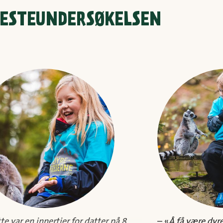
JESTEUNDERSØKELSEN
te var en innertier for datter på 8
– «
Å få være dyr