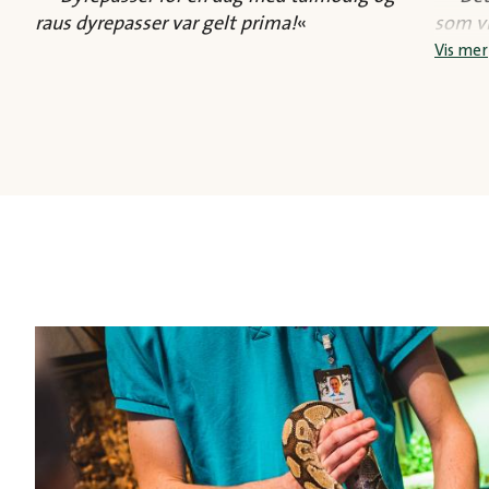
raus dyrepasser var gelt prima!
«
som vi
hun ha
Vis mer