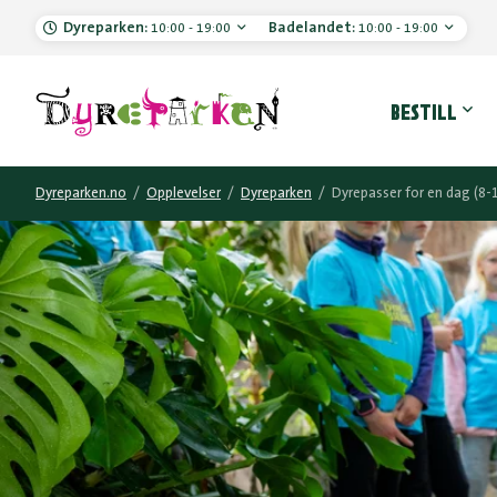
Dyreparken:
Badelandet:
10:00 - 19:00
10:00 - 19:00
Hove
BESTILL
Dyreparken.no
/
Opplevelser
/
Dyreparken
/
Dyrepasser for en dag (8-1