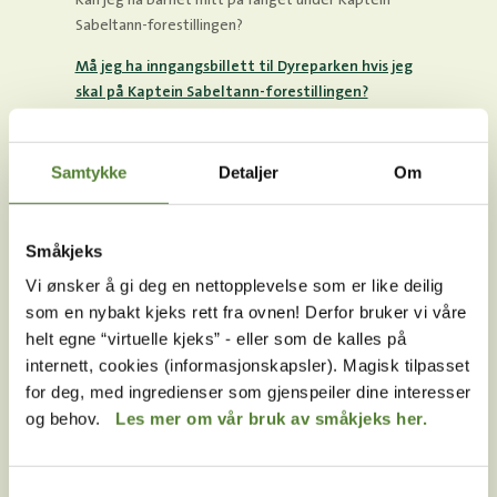
Kan jeg ha barnet mitt på fanget under Kaptein
Sabeltann-forestillingen?
Må jeg ha inngangsbillett til Dyreparken hvis jeg
skal på Kaptein Sabeltann-forestillingen?
Er det ledsagerordning på kveldsforestillingene?
Samtykke
Detaljer
Om
Kan man ha med barnevogn inn i amfiet på Kaptein
Sabeltann-forestillingen?
Er det rullestolplasser på Kaptein Sabeltann-
Småkjeks
forestillingen?
Vi ønsker å gi deg en nettopplevelse som er like deilig
Er det tegnspråktolkning på Kaptein Sabeltann-
som en nybakt kjeks rett fra ovnen! Derfor bruker vi våre
forestillingen?
helt egne “virtuelle kjeks” - eller som de kalles på
internett, cookies (informasjonskapsler). Magisk tilpasset
Kan Kaptein Sabeltann-forestillingen bli avlyst ved
for deg, med ingredienser som gjenspeiler dine interesser
dårlig vær?
og behov.
Les mer om vår bruk av småkjeks her.
Hvor langt unna ligger Kaptein Sabeltann-
forestillingen fra Abra Havn?
Samtykkevalg