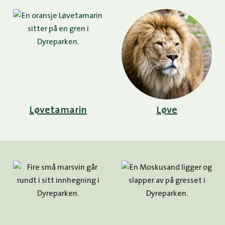
Løvetamarin
Løve