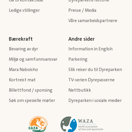
Gå til kontaktside
Dyreparkens historie
Ledige stillinger
Presse / Media
Våre samarbeidspartnere
Bærekraft
Andre sider
Bevaring av dyr
Information in English
Miljø og samfunnsansvar
Parkering
Mara Naboisho
Slik reiser du til Dyreparken
Kortreist mat
TV-serien Dyrepasserne
Billettfond / sponsing
Nettbutikk
Søk om spesielle møter
Dyreparken i sosiale medier