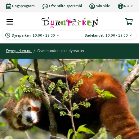
Dagsprogram
Ofte stilte spørsmål
Min side
NO
Dyreparken:
10:00 - 18:00
Badelandet:
10:00 - 19:00
Dyreparken.no
/
Over hundre ulike dyrearter