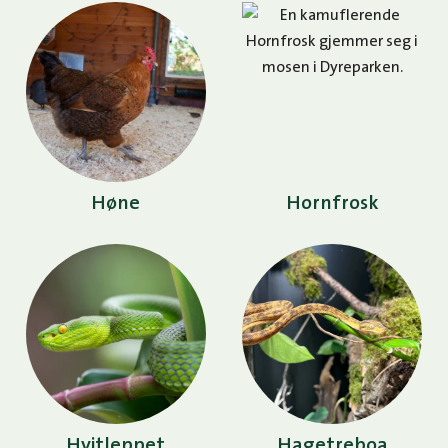
Høne
Hornfrosk
Hvitleppet
Hagetreboa