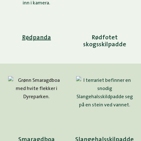
Rødpanda
Rødfotet
skogsskilpadde
Smaragdboa
Slangehalsskilpadde