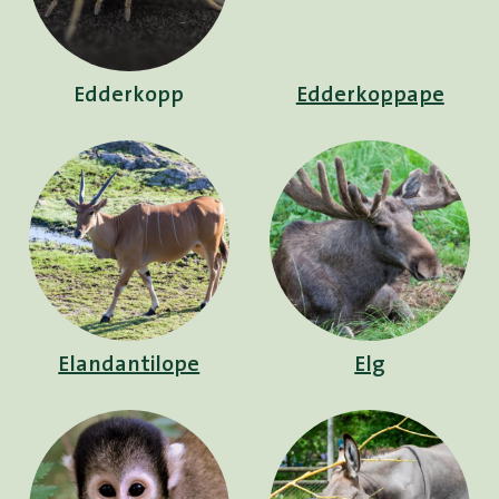
Edderkopp
Edderkoppape
Elandantilope
Elg