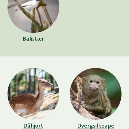
Balistær
Dåhjort
Dvergsilkeape