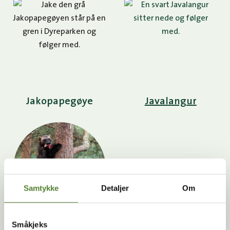
Jakopapegøye
Javalangur
Samtykke
Detaljer
Om
Jerv
Småkjeks