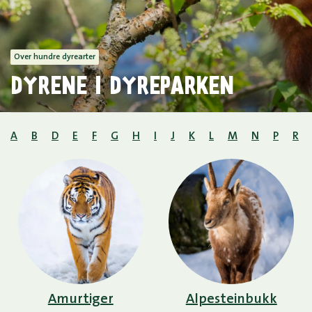
Over hundre dyrearter
DYRENE I DYREPARKEN
A
B
D
E
F
G
H
I
J
K
L
M
N
P
R
Amurtiger
Alpesteinbukk