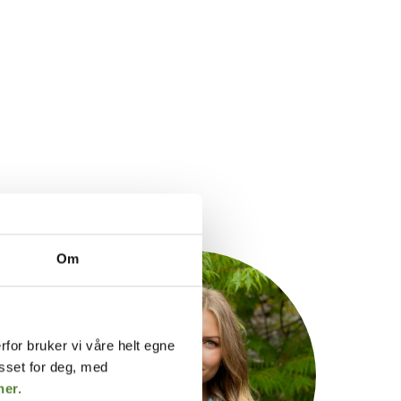
Om
rfor bruker vi våre helt egne
asset for deg, med
her.