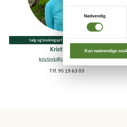
Samtykkevalg
Nødvendig
Salg og bookingsjef Dyreparken Overnatting
Kristin Kühn
Kun nødvendige cook
kristink@dyreparken.no
Tlf. 95 19 63 03