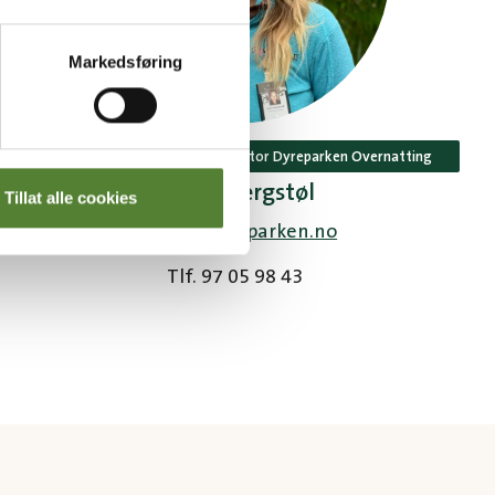
Markedsføring
Booking og konferansekoordinator Dyreparken Overnatting
Synne Bergstøl
Tillat alle cookies
synne@dyreparken.no
Tlf. 97 05 98 43