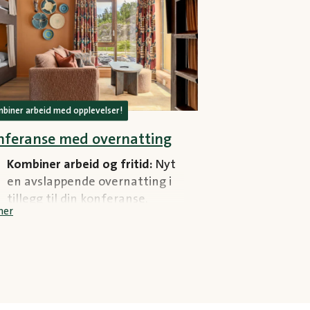
biner arbeid med opplevelser!
nferanse med overnatting
Kombiner arbeid og fritid:
Nyt
en avslappende overnatting i
tillegg til din konferanse.
mer
Inkluderer:
Alt i
dagskonferansen + middag og
overnatting med frokost.
Overnatting:
Bo i eventyret!
Book overnatting på
Dyreparken Safarihotell.