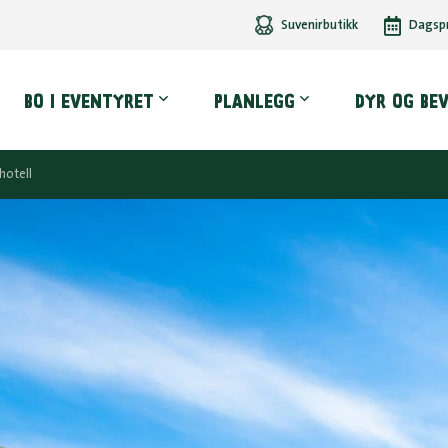
Suvenirbutikk
Dagsp
dmeny
BO I EVENTYRET
PLANLEGG
DYR OG BE
hotell