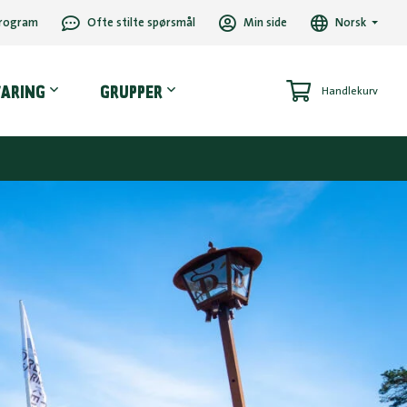
rogram
Ofte stilte spørsmål
Min side
Norsk
VARING
GRUPPER
Handlekurv