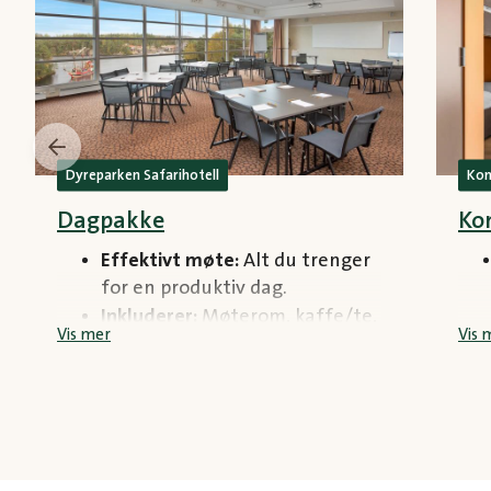
Dyreparken Safarihotell
Kom
Dagpakke
Ko
Effektivt møte:
Alt du trenger
for en produktiv dag.
Inkluderer:
Møterom, kaffe/te,
Vis mer
Vis 
pausemat, lunsjbuffet og
gratis parkering.
Perfekt for:
Korte møter,
workshops og mindre
konferanser.
Bestilles i tillegg: