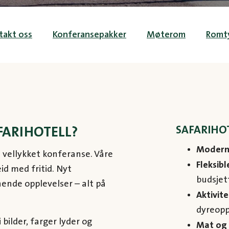
takt oss
Konferansepakker
Møterom
Romt
SAFARIHOT
FARIHOTELL?
Modern
n vellykket konferanse. Våre
Fleksibl
id med fritid. Nyt
budsjet
ende opplevelser – alt på
Aktivite
dyreopp
 bilder, farger lyder og
Mat og 