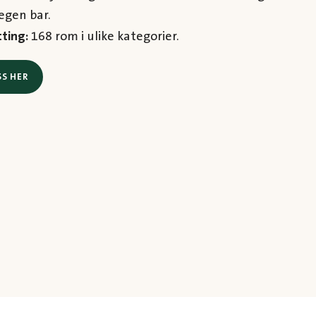
 egen bar.
ting:
168 rom i ulike kategorier.
S HER