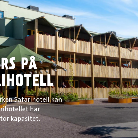
RS PÅ
IHOTELL
rken Safarihotell kan
rihotellet har
or kapasitet.