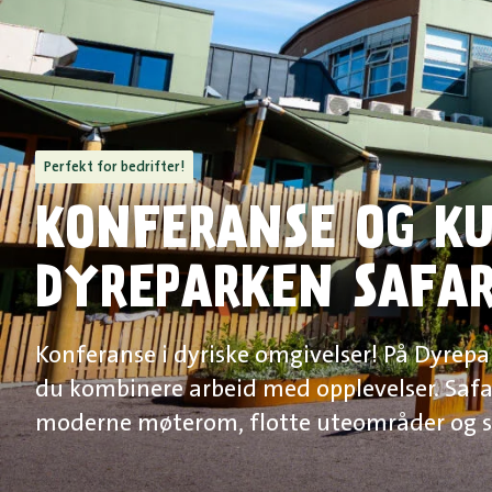
Perfekt for bedrifter!
KONFERANSE OG KU
DYREPARKEN SAFAR
Konferanse i dyriske omgivelser! På Dyrepa
du kombinere arbeid med opplevelser. Safa
moderne møterom, flotte uteområder og st