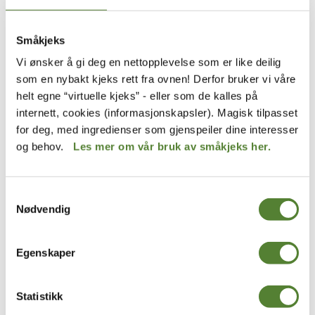
rabatt?
Småkjeks
Hvilke fordeler får jeg med årskort i Dyreparken?
Vi ønsker å gi deg en nettopplevelse som er like deilig
som en nybakt kjeks rett fra ovnen! Derfor bruker vi våre
Når er det gratis inngang for besteforeldre for
helt egne “virtuelle kjeks” - eller som de kalles på
oss som har årskort?
internett, cookies (informasjonskapsler). Magisk tilpasset
for deg, med ingredienser som gjenspeiler dine interesser
og behov.
Les mer om vår bruk av småkjeks her.
Kan jeg avbestille et årskort hvis jeg/mottaker
ikke ønsker årskortet eller har fått dobbelt opp?
Samtykkevalg
Nødvendig
Hva er Høstkortet i Dyreparken, og når kan man
kjøpe det?
Egenskaper
Må årskortholdere velge innpasseringstidspunkt
til Dyreparken?
Statistikk