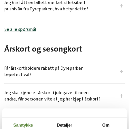
Jeg har fått en billett merket «fleksibelt
prisnivå» fra Dyreparken, hva betyr dette?
Se alle spørsmål
Årskort og sesongkort
Får årskortholdere rabatt på Dyreparken
Løpefestival?
Jeg skal kjøpe et årskort i julegave til noen
andre, får personen vite at jeg har kjøpt årskort?
Jeg har årskort i en dansk eller svensk park,
hvordan kjøper jeg billett til Dyreparken med
Samtykke
Detaljer
Om