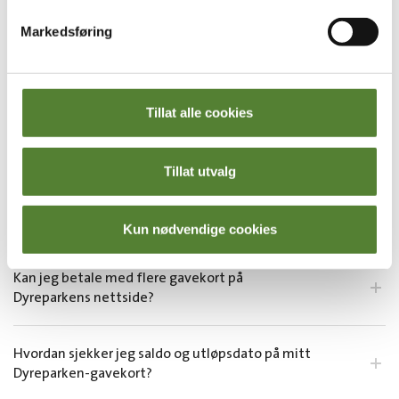
Jeg skal gi årskort til Dyreparken i gave, har dere
Markedsføring
noe jeg kan printe ut og pakke inn?
Hva koster årskort i Dyreparken?
Tillat alle cookies
Se alle spørsmål
Tillat utvalg
Gavekort og gaver
Kun nødvendige cookies
Kan jeg betale med flere gavekort på
Dyreparkens nettside?
Hvordan sjekker jeg saldo og utløpsdato på mitt
Dyreparken-gavekort?