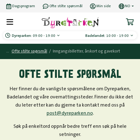
Dagsprogram
Ofte stilte spørsmål
Min side
NO
Dyreparken:
09:00 - 19:00
Badelandet:
10:00 - 19:00
Ofte stilte spørsmål
/
Inngangsbilletter, årskort og gavekort
OFTE STILTE SPØRSMÅL
Her finner du de vanligste spørsmålene om Dyreparken,
Badelandet og våre overnattingssteder. Finner du ikke det
du leter etter kan du gjerne ta kontakt med oss på
post@dyreparken.no
.
Søk på enkeltord oppnår bedre treff enn søk på hele
setninger.