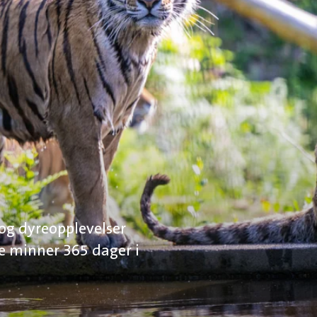
og dyreopplevelser
e minner 365 dager i