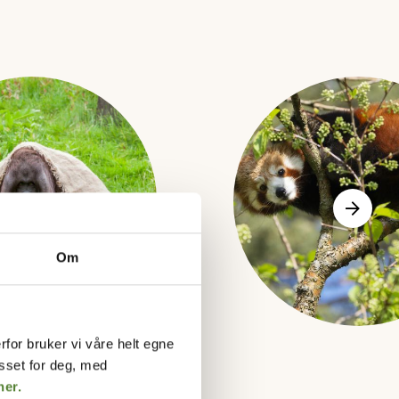
Om
rfor bruker vi våre helt egne
asset for deg, med
her.