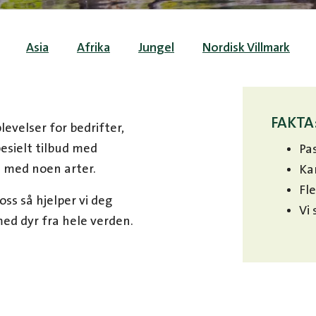
Asia
Afrika
Jungel
Nordisk Villmark
FAKTA
evelser for bedrifter,
pesielt tilbud med
Pa
 med noen arter.
Ka
Fl
ss så hjelper vi deg
Vi 
ed dyr fra hele verden.