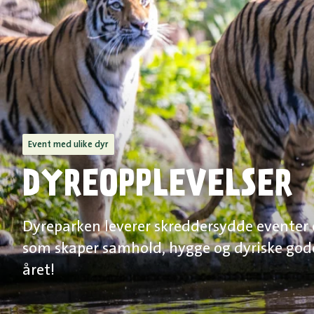
Event med ulike dyr
DYREOPPLEVELSER
Dyreparken leverer skreddersydde eventer 
som skaper samhold, hygge og dyriske god
året!