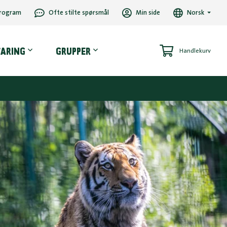
rogram
Ofte stilte spørsmål
Min side
Norsk
VARING
GRUPPER
Handlekurv