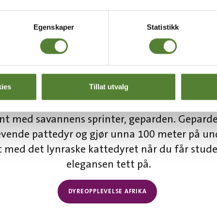
Egenskaper
Statistikk
DYREOPPLEVELSE: AFRIKA
ies
Tillat utvalg
ent med savannens sprinter, geparden. Gepard
evende pattedyr og gjør unna 100 meter på un
nt med det lynraske kattedyret når du får stude
elegansen tett på.
DYREOPPLEVELSE AFRIKA