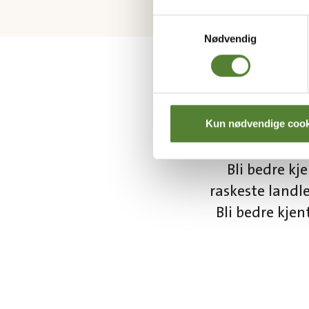
Samtykkevalg
Nødvendig
Kun nødvendige cook
Bli bedre kj
raskeste landl
Bli bedre kje