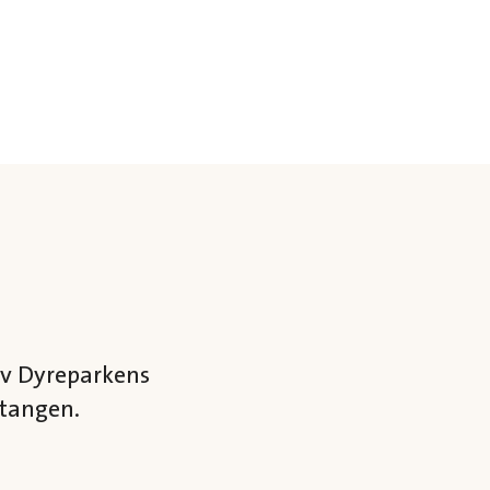
av Dyreparkens
utangen.