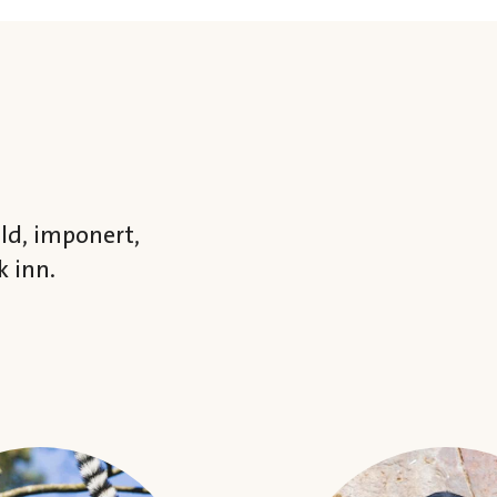
ld, imponert,
k inn.