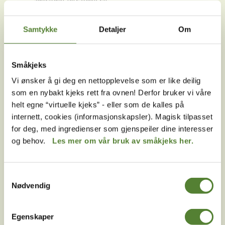
Er det rullestolplasser på Kaptein Sabeltann-
Samtykke
Detaljer
Om
forestillingen?
Er det tegnspråktolkning på Kaptein Sabeltann-
forestillingen?
Småkjeks
Kan Kaptein Sabeltann-forestillingen bli avlyst ved
Vi ønsker å gi deg en nettopplevelse som er like deilig
dårlig vær?
som en nybakt kjeks rett fra ovnen! Derfor bruker vi våre
helt egne “virtuelle kjeks” - eller som de kalles på
Hvor langt unna ligger Kaptein Sabeltann-
internett, cookies (informasjonskapsler). Magisk tilpasset
forestillingen fra Abra Havn?
for deg, med ingredienser som gjenspeiler dine interesser
Hvor mye koster parkering ifm. Kaptein Sabeltann-
og behov.
Les mer om vår bruk av småkjeks her.
forestillingen?
Hvor mye koster billett til Kaptein Sabeltann-
Samtykkevalg
forestillingen?
Nødvendig
Når spilles Kaptein Sabeltann-forestillingen og
hvor lenge varer den?
Egenskaper