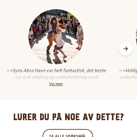
– «Syns Abra Havn var helt fantastisk, det beste
– «Veldi
var nok vekking og underholdning med
underhol
sjørøvere og hvor gjennomført hele byen er!»
forvent
Vis mer
sjørøvere 
LURER DU PÅ NOE AV DETTE?
SE ALLE SPØRSMÅL