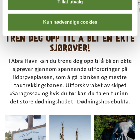
Tillat utvalg
Håndklær og sengetøy er inkludert. Vi rer opp i
To kokeplat
underkøyen(e) og legger klart sengetøy til
vannkoker, 
overkøyer/sovesofa.
bestikk.
Vis mer
Vis mer
Kun nødvendige cookies
TREN DEG OPP TIL Å BLI EN EKTE
SJØRØVER!
I
Abra Havn
kan du trene deg opp til å bli en
ekte
sjørøver
gjennom spennende utfordringer på
ildprøveplassen,
som å gå planken og mestre
tautrekkingsbanen.
Utforsk vraket av skipet
«
Saragossa
» og hvis du tør kan du ta en tur inn i
det store
dødningshodet
i Dødningshodebukta.