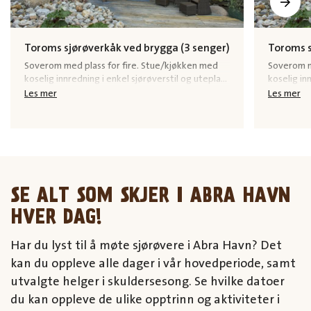
Toroms sjørøverkåk ved brygga (3 senger)
Toroms s
Soverom med plass for fire. Stue/kjøkken med
Soverom m
koselig innredning i enkel sjørøverstil og uteplass
koselig in
ved brygga.
ved brygg
Les mer
Les mer
SE ALT SOM SKJER I ABRA HAVN
HVER DAG!
Har du lyst til å møte sjørøvere i Abra Havn? Det
kan du oppleve alle dager i vår hovedperiode, samt
utvalgte helger i skuldersesong. Se hvilke datoer
du kan oppleve de ulike opptrinn og aktiviteter i