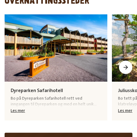
OVERNATTINGSSTEDER
Dyreparken Safarihotell
Juliussk
Bo på Dyreparken Safarihotell rett ved
Bo tett på
inngangen til Dyreparken og med en helt unik
klatreløyp
plassering rett ved Savannen!
elske det!
Les mer
Les mer