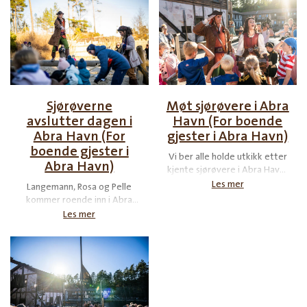
drikke som en ekte sjørøver.
Sjørøverne
Møt sjørøvere i Abra
avslutter dagen i
Havn (For boende
Abra Havn (For
gjester i Abra Havn)
boende gjester i
Vi ber alle holde utkikk etter
Abra Havn)
kjente sjørøvere i Abra Havns
smau og gater. Det kan hende
Les mer
Langemann, Rosa og Pelle
du plutselig står ansikt til
kommer roende inn i Abra
ansikt med Langemann eller
Havn. På Ildprøveplassen viser
Les mer
Rosa!
de hva ekte sjørøvere som
drømmer om å få seile med
Den Sorte Dame må trene på.
Langemann forteller om noen
av sine bragder på De Syv
Hav. Kvelden avsluttes på
Kongens Torg der de minste