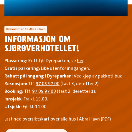
Velkommen til Abra Havn
INFORMASJON OM
SJØRØVERHOTELLET!
Plassering:
Rett før Dyreparken, se
her
.
Gratis parkering:
Like utenfor inngangen.
Rabatt på inngang i Dyreparken:
Ved kjøp av
pakketilbud
.
Resepsjon:
Tlf.
97 05 97 00
(tast 3, deretter 2)
Booking: Tlf
.
97 05 97 00
(tast 2, deretter 1).
Innsjekk:
Fra kl. 15.00.
Utsjekk
: Før kl. 11.00.
Last ned oversiktskart over alle hus i Abra Havn (PDF)