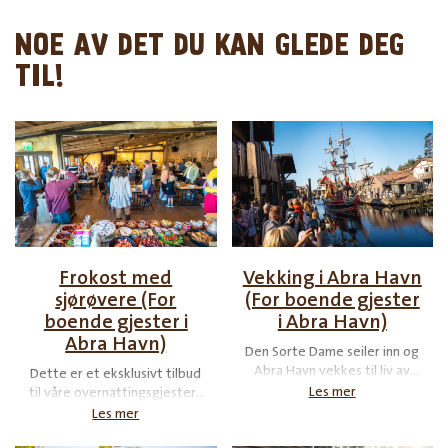
NOE AV DET DU KAN GLEDE DEG
TIL!
Frokost med
Vekking i Abra Havn
sjørøvere (For
(For boende gjester
boende gjester i
i Abra Havn)
Abra Havn)
Den Sorte Dame seiler inn og
Abra Havn vekkes til liv av
Dette er et eksklusivt tilbud
Kaptein Sabeltanns sjørøvere
Les mer
til våre overnattingsgjester i
med sang, dans og sprell! En
Abra Havn. På frokost med
Les mer
perfekt start på en ny
sjørøvere lærer du å spise og
sjørøverdag.