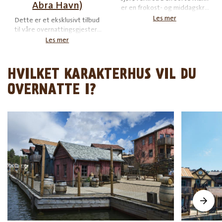
Abra Havn)
er en frokost- og middagskro
som ligger ved
Les mer
Dette er et eksklusivt tilbud
resepsjonsområdet i Abra
til våre overnattingsgjester i
Havn. (NB: Bufféservering
Abra Havn. På frokost med
Les mer
stenges én time før
sjørøvere lærer du å spise og
stengetid).
drikke som en ekte sjørøver.
HVILKET KARAKTERHUS VIL DU
OVERNATTE I?