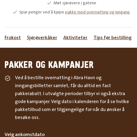
Møt sjørøvere i gatene
Spar penger ved å kjøpe
pakke med overnatting og inngang
.
Frokost
Sjørøverkåker
Aktiviteter
Tips før bestilling
PAKKER OG KAMPANJER
Ved å bestille overnatting i Abra Havn og
inngangsbilletter samlet, får du alltid en fast
pakkerabatt. I utvalgte perioder tilbyr vi også ekstra
gode kampanjer. Velg dato i kalenderen for å se hvilke
pakketilbud som er tilgjengelige for når du ønsker å
besøke oss.
Velg ankomstdato