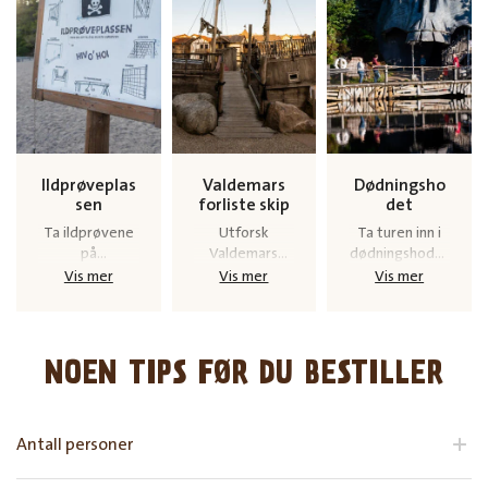
Ildprøveplas
Valdemars
Dødningsho
sen
forliste skip
det
Ta ildprøvene
Utforsk
Ta turen inn i
på
Valdemars
dødningshodet
ildprøveplasse
forliste skip,
i
Vis mer
Vis mer
Vis mer
n
Saragossa.
Dødningshode
bukta.
NOEN TIPS FØR DU BESTILLER
Antall personer