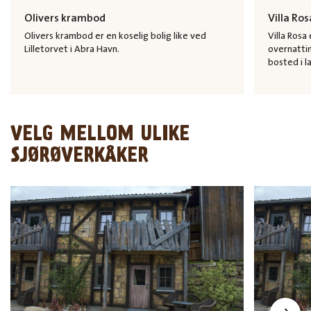
Olivers krambod
Villa Ros
Olivers krambod er en koselig bolig like ved
Villa Rosa
Lilletorvet i Abra Havn.
overnattin
bosted i l
VELG MELLOM ULIKE
SJØRØVERKÅKER