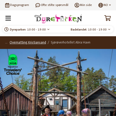
Dagsprogram
Ofte stilte spørsmål
Min side
NO
Dyreparken:
10:00 - 19:00
Badelandet:
10:00 - 19:00
Overnatting Kristiansand
/
Sjørøverhotellet Abra Havn