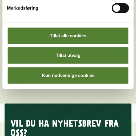
Hva slags kjøkkenutstyr er det i sjørøverkåken i
Abra Havn?
Markedsføring
Er sengetøy og håndklær inkludert i sjørøverkåken?
Kan jeg ha med hund i Abra Havn?
Tillat alle cookies
Er det gratis parkering hvis jeg overnatter i Abra
Havn?
Tillat utvalg
Hva er kontaktinformasjonen til resepsjonen i Abra
Havn?
Kun nødvendige cookies
Hvor ligger Abra Havn?
VIL DU HA NYHETSBREV FRA
OSS?