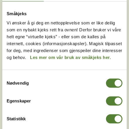
Hva er inkludert i oppholdet når vi bor i Abra Havn?
Er det leiligheter i Abra Havn som er
Småkjeks
rullestolvennlige?
Vi ønsker å gi deg en nettopplevelse som er like deilig
Kan jeg ta båten fra Abra Havn og over til
som en nybakt kjeks rett fra ovnen! Derfor bruker vi våre
Dyreparken?
helt egne “virtuelle kjeks” - eller som de kalles på
internett, cookies (informasjonskapsler). Magisk tilpasset
Når kan jeg sjekke inn i Abra Havn?
for deg, med ingredienser som gjenspeiler dine interesser
Hvordan bestiller man overnatting i Dyreparken hvis
og behov.
Les mer om vår bruk av småkjeks her.
man har ledsagerbevis?
Får jeg rabatt på inngangsbilletter hvis jeg bestiller
Samtykkevalg
overnatting i Abra Havn?
Nødvendig
Vi er to familier som ønsker å bo ved siden av
hverandre i Abra Havn – er det mulig?
Egenskaper
Hvor kan vi kjøpe mat når vi bor i Abra Havn?
Statistikk
Er sluttrengjøring inkludert i prisen i Abra Havn?