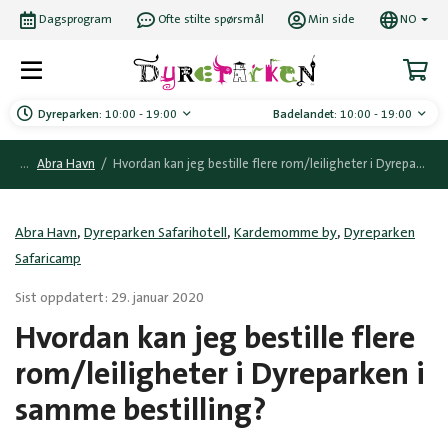
Dagsprogram
Ofte stilte spørsmål
Min side
NO
Dyreparken:
10:00 - 19:00
Badelandet:
10:00 - 19:00
Abra Havn
/
Hvordan kan jeg bestille flere rom/leiligheter i Dyreparken i samme bestilling?
,
,
,
Abra Havn
Dyreparken Safarihotell
Kardemomme by
Dyreparken
Safaricamp
Sist oppdatert: 29. januar 2020
Hvordan kan jeg bestille flere
rom/leiligheter i Dyreparken i
samme bestilling?