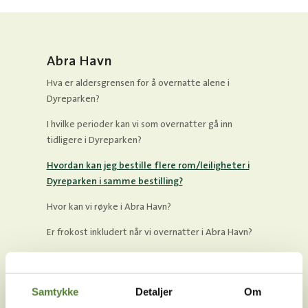
Abra Havn
Hva er aldersgrensen for å overnatte alene i
Dyreparken?
I hvilke perioder kan vi som overnatter gå inn
tidligere i Dyreparken?
Hvordan kan jeg bestille flere rom/leiligheter i
Dyreparken i samme bestilling?
Hvor kan vi røyke i Abra Havn?
Er frokost inkludert når vi overnatter i Abra Havn?
Hvor store er rommene i Abra Havn?
Kan jeg velge hvilket hus vi skal bo i i Abra Havn?
Samtykke
Detaljer
Om