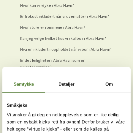
Hvor kan vi røyke i Abra Havn?
Er frokost inkludert når vi overnatter i Abra Havn?
Hvor store er rommene i Abra Havn?
Kan jeg velge hvilket hus vi skal bo i i Abra Havn?
Hva er inkludert i oppholdet når vi bor i Abra Havn?
Er det leiligheter i Abra Havn som er
rullestolvennlige?
Kan jeg ta båten fra Abra Havn og over til
Samtykke
Detaljer
Om
Dyreparken?
Når kan jeg sjekke inn i Abra Havn?
Småkjeks
Hvordan bestiller man overnatting i Dyreparken hvis
man har ledsagerbevis?
Vi ønsker å gi deg en nettopplevelse som er like deilig
som en nybakt kjeks rett fra ovnen! Derfor bruker vi våre
Får jeg rabatt på inngangsbilletter hvis jeg bestiller
helt egne “virtuelle kjeks” - eller som de kalles på
overnatting i Abra Havn?