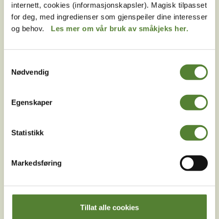
internett, cookies (informasjonskapsler). Magisk tilpasset
Vi er to familier som ønsker å bo ved siden av
for deg, med ingredienser som gjenspeiler dine interesser
hverandre i Abra Havn – er det mulig?
og behov.
Les mer om vår bruk av småkjeks her.
Hvor kan vi kjøpe mat når vi bor i Abra Havn?
Samtykkevalg
Er sluttrengjøring inkludert i prisen i Abra Havn?
Nødvendig
Hva slags kjøkkenutstyr er det i sjørøverkåken i
Abra Havn?
Egenskaper
Er sengetøy og håndklær inkludert i sjørøverkåken?
Kan jeg ha med hund i Abra Havn?
Statistikk
Er det gratis parkering hvis jeg overnatter i Abra
Havn?
Markedsføring
Hva er kontaktinformasjonen til resepsjonen i Abra
Havn?
Hvor ligger Abra Havn?
Tillat alle cookies