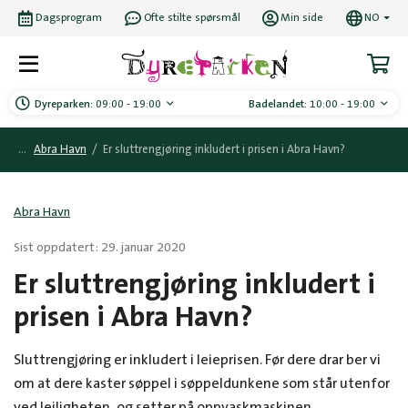
Dagsprogram
Ofte stilte spørsmål
Min side
NO
Dyreparken:
09:00 - 19:00
Badelandet:
10:00 - 19:00
Abra Havn
/
Er sluttrengjøring inkludert i prisen i Abra Havn?
Abra Havn
Sist oppdatert: 29. januar 2020
Er sluttrengjøring inkludert i
prisen i Abra Havn?
Sluttrengjøring er inkludert i leieprisen. Før dere drar ber vi
om at dere kaster søppel i søppeldunkene som står utenfor
ved leiligheten, og setter på oppvaskmaskinen.