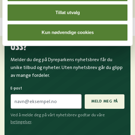
Tillat utvalg
Kun nødvendige cookies
VIL DU HA NYHETSBREV FRA
OSS?
Melder du deg på Dyreparkens nyhetsbrev får du
unike tilbud og nyheter. Uten nyhetsbrev går du glipp
av mange fordeler.
E-post
MELD MEG PÅ
Ved å melde deg på vårt nyhetsbrev godtar du våre
betingelser
.