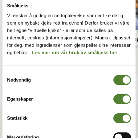
Småkjeks
Vi ønsker å gi deg en nettopplevelse som er like deilig
som en nybakt kjeks rett fra ovnen! Derfor bruker vi våre
helt egne “virtuelle kjeks” - eller som de kalles på
internett, cookies (informasjonskapsler). Magisk tilpasset
Dødningskallerutsjebane
Ildprøve
for deg, med ingredienser som gjenspeiler dine interesser
Dødningskallerutsjebanen er en fin, liten
Ildprøvepl
og behov.
Les mer om vår bruk av småkjeks her.
rutsjebane inne i en stor dødningeskalle, innerst i
Havn. Her 
bukta i Abra Havn.
balanse, 
Les mer
Les mer
Samtykkevalg
Nødvendig
Egenskaper
VIL DU HA NYHETSBREV FRA
OSS?
Statistikk
Melder du deg på Dyreparkens nyhetsbrev får du
Markedsføring
unike tilbud og nyheter. Uten nyhetsbrev går du glipp