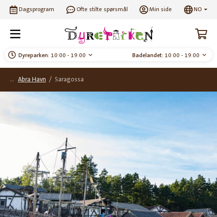
Dagsprogram
Ofte stilte spørsmål
Min side
NO
Dyreparken:
10:00 - 19:00
Badelandet:
10:00 - 19:00
Abra Havn
/
Saragossa