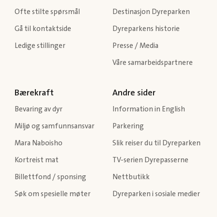
Ofte stilte spørsmål
Destinasjon Dyreparken
Gå til kontaktside
Dyreparkens historie
Ledige stillinger
Presse / Media
Våre samarbeidspartnere
Bærekraft
Andre sider
Bevaring av dyr
Information in English
Miljø og samfunnsansvar
Parkering
Mara Naboisho
Slik reiser du til Dyreparken
Kortreist mat
TV-serien Dyrepasserne
Billettfond / sponsing
Nettbutikk
Søk om spesielle møter
Dyreparken i sosiale medier