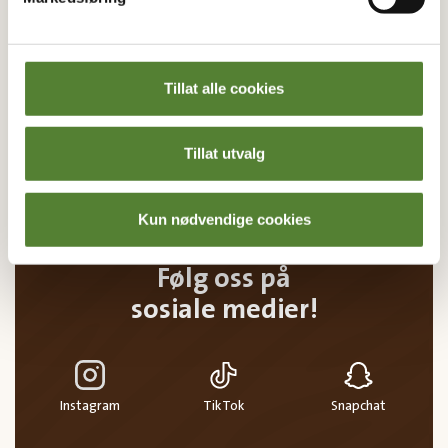
av mange fordeler.
E-post
Tillat alle cookies
MELD MEG PÅ
Tillat utvalg
Ved å melde deg på vårt nyhetsbrev godtar du våre
betingelser
.
Kun nødvendige cookies
Følg oss på
sosiale medier!
Instagram
TikTok
Snapchat