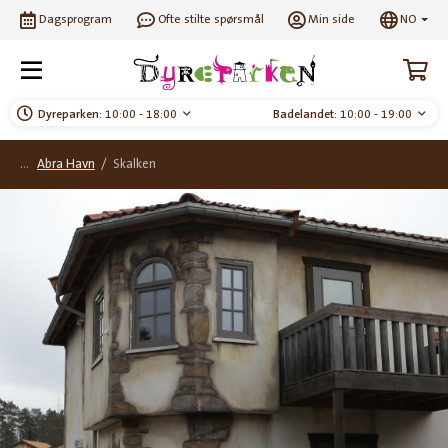
Dagsprogram
Ofte stilte spørsmål
Min side
NO
Dyreparken:
10:00 - 18:00
Badelandet:
10:00 - 19:00
Abra Havn
/
Skalken