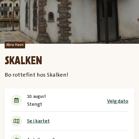
Abra Havn
SKALKEN
Bo rottefint hos Skalken!
10. august
Velg dato
Stengt
Se i kartet