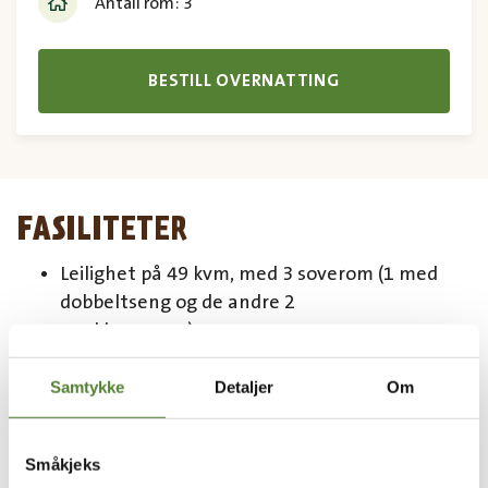
Antall rom: 3
BESTILL OVERNATTING
FASILITETER
Leilighet på 49 kvm, med 3 soverom (1 med
dobbeltseng og de andre 2
med køyeseng).
Plass til 2 personer på sovesofa i stuen.
Stue med minikøkken, spisebord og lite bad.
Samtykke
Detaljer
Om
Leiligheten ligger i 2. etasje.
Det er trapp for å komme opp til leiligheten.
Småkjeks