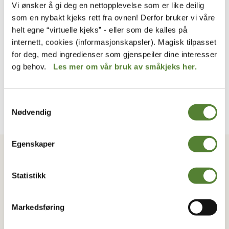
Hvem er Skalken?
Vi ønsker å gi deg en nettopplevelse som er like deilig
som en nybakt kjeks rett fra ovnen! Derfor bruker vi våre
Skalken er, i følge han selv, Verdens Beste
helt egne “virtuelle kjeks” - eller som de kalles på
Skipskokk. Han har hyre om bord på Den Sorte
internett, cookies (informasjonskapsler). Magisk tilpasset
Dame, Kaptein Sabeltanns Stolte skute.
for deg, med ingredienser som gjenspeiler dine interesser
Mannskapet om bord mener at Skalkens mat er
og behov.
Les mer om vår bruk av småkjeks her.
helt uspiselig og hans spesialitet er rottesuppe.
Samtykkevalg
Nødvendig
VIL DU HA NYHETSBREV FRA
Egenskaper
OSS?
Melder du deg på Dyreparkens nyhetsbrev får du
Statistikk
unike tilbud og nyheter. Uten nyhetsbrev går du glipp
av mange fordeler.
Markedsføring
E-post