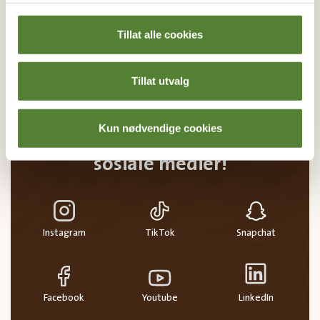
MELD MEG PÅ
Tillat alle cookies
Ved å melde deg på vårt nyhetsbrev godtar du våre
betingelser
.
Tillat utvalg
Kun nødvendige cookies
Følg oss på
sosiale medier!
Instagram
TikTok
Snapchat
Facebook
Youtube
LinkedIn