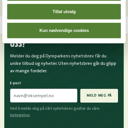
Tillat utvalg
Kun nødvendige cookies
VIL DU HA NYHETSBREV FRA
OSS?
Melder du deg på Dyreparkens nyhetsbrev får du
unike tilbud og nyheter. Uten nyhetsbrev går du glipp
av mange fordeler.
E-post
MELD MEG PÅ
Ved å melde deg på vårt nyhetsbrev godtar du våre
betingelser
.