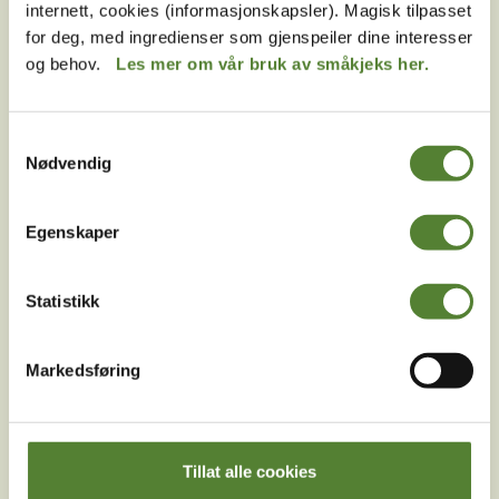
Hva er bruksperiode på årskort i Dyreparken?
internett, cookies (informasjonskapsler). Magisk tilpasset
for deg, med ingredienser som gjenspeiler dine interesser
Har Dyreparken rabatterte årskort til
og behov.
Les mer om vår bruk av småkjeks her.
funksjonsnedsatte?
Kan jeg oppgradere en dagsbillett i Dyreparken til
Samtykkevalg
årskort?
Nødvendig
Kan jeg ha Dyreparken-årskortet mitt digitalt?
Har dere studentpris på årskort i Dyreparken?
Egenskaper
Hva er aldersreglene for årskort i Dyreparken?
Statistikk
Må barn under 3 år ha eget årskort i Dyreparken?
Og når begynner man å betale for barn som fyller 3
år?
Markedsføring
Kan flere personer dele på et årskort i Dyreparken?
Jeg har mistet det fysiske årskortet mitt, hva gjør
jeg?
Tillat alle cookies