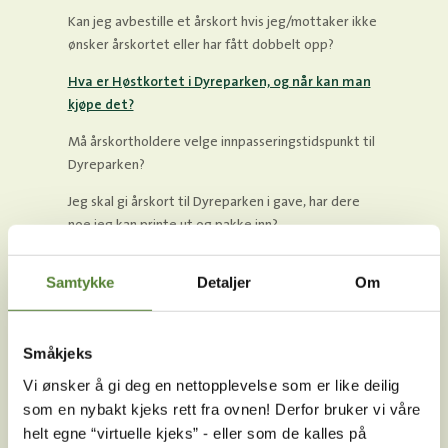
Kan jeg avbestille et årskort hvis jeg/mottaker ikke
ønsker årskortet eller har fått dobbelt opp?
Hva er Høstkortet i Dyreparken, og når kan man
kjøpe det?
Må årskortholdere velge innpasseringstidspunkt til
Dyreparken?
Jeg skal gi årskort til Dyreparken i gave, har dere
noe jeg kan printe ut og pakke inn?
Hva koster årskort i Dyreparken?
Samtykke
Detaljer
Om
Hvordan kan jeg gi noen tilgang til årskortet mitt i
Dyreparken?
Småkjeks
Jeg har årskort i Dyreparken, hvordan registrerer
jeg gratis parkering?
Vi ønsker å gi deg en nettopplevelse som er like deilig
som en nybakt kjeks rett fra ovnen! Derfor bruker vi våre
Har dere ledsagerordning på årskort i Dyreparken?
helt egne “virtuelle kjeks” - eller som de kalles på