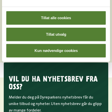
Er det lov å røyke i Dyreparken?
Kan jeg ha med førerhund i Dyreparken?
Tillat alle cookies
Finnes det stellerom for baby i Dyreparken?
Hvilken buss går fra Kristiansand til Dyreparken?
Tillat utvalg
Hvordan kommer jeg meg til Dyreparken?
Kun nødvendige cookies
VIL DU HA NYHETSBREV FRA
OSS?
Melder du deg på Dyreparkens nyhetsbrev får du
unike tilbud og nyheter. Uten nyhetsbrev går du glipp
av mange fordeler.