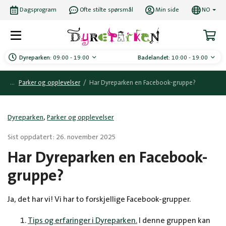
Dagsprogram
Ofte stilte spørsmål
Min side
NO
Dyreparken:
09:00 - 19:00
Badelandet:
10:00 - 19:00
Parker og opplevelser
/
Har Dyreparken en Facebook-gruppe?
,
Dyreparken
Parker og opplevelser
Sist oppdatert: 26. november 2025
Har Dyreparken en Facebook-
gruppe?
Ja, det har vi! Vi har to forskjellige Facebook-grupper.
Tips og erfaringer i Dyreparken.
I denne gruppen kan