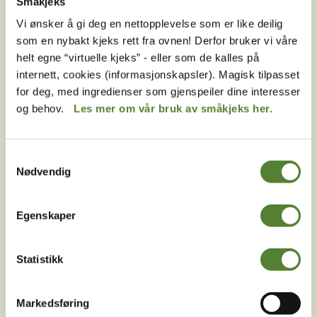
Småkjeks
Hvilke køordninger finnes i Dyreparken?
Vi ønsker å gi deg en nettopplevelse som er like deilig
Er Julius død?
som en nybakt kjeks rett fra ovnen! Derfor bruker vi våre
helt egne “virtuelle kjeks” - eller som de kalles på
Hvorfor er det ikke lov for voksne å gå utkledd som
internett, cookies (informasjonskapsler). Magisk tilpasset
pirat?
for deg, med ingredienser som gjenspeiler dine interesser
Kan jeg ta med akebrett i Dyreparken?
og behov.
Les mer om vår bruk av småkjeks her.
Kan man låne barnevogn eller tralle i Dyreparken?
Kan jeg betale med Vipps i Dyreparken?
Samtykkevalg
Nødvendig
Kan jeg ha med hund eller andre kjæledyr i
Dyreparken
Egenskaper
Kan jeg leie oppbevaringsboks i Dyreparken?
Hvilke regler har Dyreparken?
Statistikk
Er Dyreparken åpent hele året?
Hvor er hittegods i Dyreparken?
Markedsføring