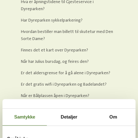
Hva er åpningstidene til Gjesteservice i
Dyreparken?
Har Dyreparken sykkelparkering?
Hvordan bestiller man billett til skutetur med Den
Sorte Dame?
Finnes det et kart over Dyreparken?
Når har Julius bursdag, og feires den?
Er det aldersgrense for å gå alene i Dyreparken?
Er det gratis wifi i Dyreparken og Badelandet?
Når er Bålplassen åpen i Dyreparken?
Hva er åpningstidene i Dyreparken?
Samtykke
Detaljer
Om
Hva er Skumle dager i Dyreparken, og når er det?
Har Dyreparken en Facebook-gruppe?