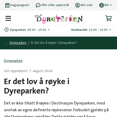
Dagsprogram
Ofte stilte spørsmål
Min side
NO
Dyreparken:
09:00 - 19:00
Badelandet:
10:00 - 19:00
Dyreparken
/
Er det lov å røyke i Dyreparken?
Dyreparken
Sist oppdatert: 7. august 2024
Er det lov å røyke i
Dyreparken?
Det er ikke tillatt å røyke i Destinasjon Dyreparken, med
unntak av egne definerte røykesoner. Forbudet gjelder på
alle Dyreparkens områder. Dette gjelder også for e-