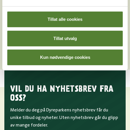
Er det lov å røyke i Dyreparken?
Kan jeg ha med førerhund i Dyreparken?
Tillat alle cookies
Finnes det stellerom for baby i Dyreparken?
Hvilken buss går fra Kristiansand til Dyreparken?
Tillat utvalg
Hvordan kommer jeg meg til Dyreparken?
Kun nødvendige cookies
VIL DU HA NYHETSBREV FRA
OSS?
Melder du deg på Dyreparkens nyhetsbrev får du
unike tilbud og nyheter. Uten nyhetsbrev går du glipp
av mange fordeler.