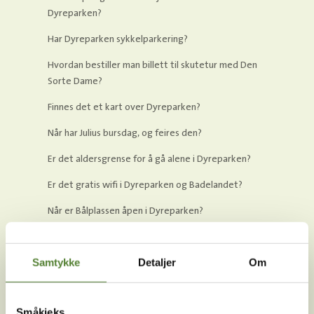
Dyreparken?
Har Dyreparken sykkelparkering?
Hvordan bestiller man billett til skutetur med Den
Sorte Dame?
Finnes det et kart over Dyreparken?
Når har Julius bursdag, og feires den?
Er det aldersgrense for å gå alene i Dyreparken?
Er det gratis wifi i Dyreparken og Badelandet?
Når er Bålplassen åpen i Dyreparken?
Hva er åpningstidene i Dyreparken?
Samtykke
Detaljer
Om
Hva er Skumle dager i Dyreparken, og når er det?
Har Dyreparken en Facebook-gruppe?
Småkjeks