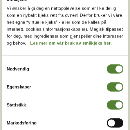
Hvilke køordninger finnes i Dyreparken?
Vi ønsker å gi deg en nettopplevelse som er like deilig
Er Julius død?
som en nybakt kjeks rett fra ovnen! Derfor bruker vi våre
Hvorfor er det ikke lov for voksne å gå utkledd som
helt egne “virtuelle kjeks” - eller som de kalles på
pirat?
internett, cookies (informasjonskapsler). Magisk tilpasset
for deg, med ingredienser som gjenspeiler dine interesser
Kan jeg ta med akebrett i Dyreparken?
og behov.
Les mer om vår bruk av småkjeks her.
Kan man låne barnevogn eller tralle i Dyreparken?
Kan jeg betale med Vipps i Dyreparken?
Samtykkevalg
Nødvendig
Kan jeg ha med hund eller andre kjæledyr i
Dyreparken
Egenskaper
Kan jeg leie oppbevaringsboks i Dyreparken?
Hvilke regler har Dyreparken?
Statistikk
Er Dyreparken åpent hele året?
Hvor er hittegods i Dyreparken?
Markedsføring