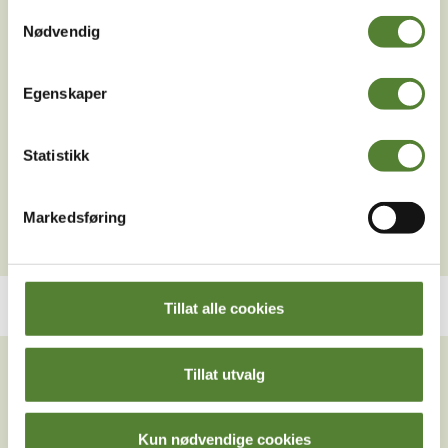
Samtykkevalg
Nødvendig
Kan jeg ha med hund på Dyreparken Safarihotell?
Er det gratis parkering hvis jeg bor på Dyreparken
Egenskaper
Safarihotell?
Hvor ligger Dyreparken Safarihotell?
Statistikk
Hvordan bestiller man overnatting i Dyreparken hvis
man har ledsagerbevis?
Markedsføring
Tillat alle cookies
VIL DU HA NYHETSBREV FRA
OSS?
Tillat utvalg
Melder du deg på Dyreparkens nyhetsbrev får du
Kun nødvendige cookies
unike tilbud og nyheter. Uten nyhetsbrev går du glipp