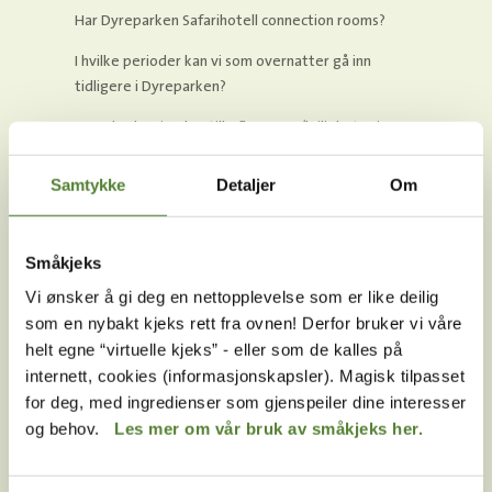
Har Dyreparken Safarihotell connection rooms?
I hvilke perioder kan vi som overnatter gå inn
tidligere i Dyreparken?
Hvordan kan jeg bestille flere rom/leiligheter i
Dyreparken i samme bestilling?
Samtykke
Detaljer
Om
Kan man røyke på Dyreparken Safarihotell?
Er frokost inkludert på Dyreparken Safarihotell?
Småkjeks
Er det treningsrom på Dyreparken Safarihotell?
Vi ønsker å gi deg en nettopplevelse som er like deilig
Hvor store er rommene på Dyreparken Safarihotell?
som en nybakt kjeks rett fra ovnen! Derfor bruker vi våre
helt egne “virtuelle kjeks” - eller som de kalles på
Når er inn- og utsjekk på Dyreparken Safarihotell?
internett, cookies (informasjonskapsler). Magisk tilpasset
Har dere løsninger for dem med spesielle behov på
for deg, med ingredienser som gjenspeiler dine interesser
Dyreparken Safarihotell?
og behov.
Les mer om vår bruk av småkjeks her.
Får jeg rabatt på inngangsbillett når jeg bor på
Dyreparken Safarihotell?