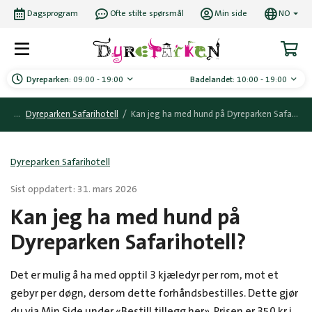
Dagsprogram
Ofte stilte spørsmål
Min side
NO
Dyreparken:
09:00 - 19:00
Badelandet:
10:00 - 19:00
Dyreparken Safarihotell
/
Kan jeg ha med hund på Dyreparken Safarihotell?
Dyreparken Safarihotell
Sist oppdatert: 31. mars 2026
Kan jeg ha med hund på
Dyreparken Safarihotell?
Det er mulig å ha med opptil 3 kjæledyr per rom, mot et
gebyr per døgn, dersom dette forhåndsbestilles. Dette gjør
du via Min Side under «Bestill tillegg her». Prisen er 350 kr i