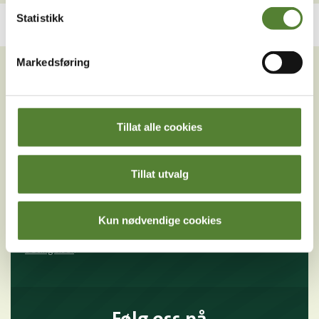
Statistikk
VIL DU HA NYHETSBREV FRA
Markedsføring
OSS?
Melder du deg på Dyreparkens nyhetsbrev får du
unike tilbud og nyheter. Uten nyhetsbrev går du glipp
Tillat alle cookies
av mange fordeler.
E-post
Tillat utvalg
MELD MEG PÅ
Kun nødvendige cookies
Ved å melde deg på vårt nyhetsbrev godtar du våre
betingelser
.