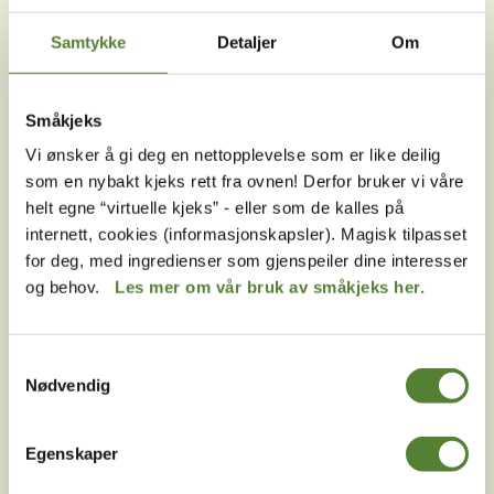
Noe gikk galt ved betaling på Dyreparkens
nettsider, har jeg en aktiv bestilling?
Samtykke
Detaljer
Om
Kan man betale med kontanter i Dyreparken?
Hvorfor får jeg feilmelding når jeg skal betale på
Småkjeks
Dyreparkens hjemmeside?
Vi ønsker å gi deg en nettopplevelse som er like deilig
som en nybakt kjeks rett fra ovnen! Derfor bruker vi våre
Kan jeg betale med faktura / utsette betalingen
ved kjøp på Dyreparkens nettside?
helt egne “virtuelle kjeks” - eller som de kalles på
internett, cookies (informasjonskapsler). Magisk tilpasset
Jeg finner ikke igjen fakturaen min fra Dyreparken,
for deg, med ingredienser som gjenspeiler dine interesser
hvor kan jeg finne den?
og behov.
Les mer om vår bruk av småkjeks her.
Kan jeg velge delbetaling på Dyreparkens
nettside?
Samtykkevalg
Kan jeg betale med gavekort i Dyreparken og på
Nødvendig
Dyreparkens nettside?
Egenskaper