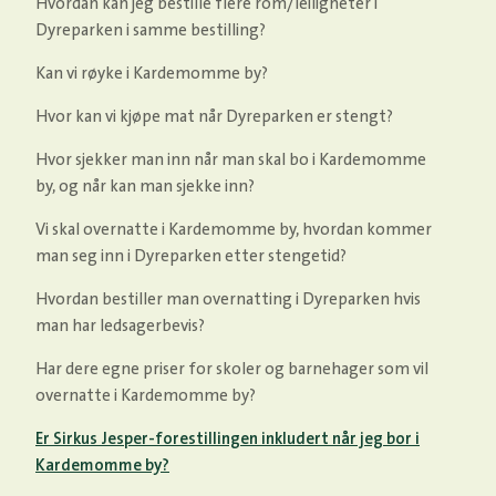
Hvordan kan jeg bestille flere rom/leiligheter i
Dyreparken i samme bestilling?
Kan vi røyke i Kardemomme by?
Hvor kan vi kjøpe mat når Dyreparken er stengt?
Hvor sjekker man inn når man skal bo i Kardemomme
by, og når kan man sjekke inn?
Vi skal overnatte i Kardemomme by, hvordan kommer
man seg inn i Dyreparken etter stengetid?
Hvordan bestiller man overnatting i Dyreparken hvis
man har ledsagerbevis?
Har dere egne priser for skoler og barnehager som vil
overnatte i Kardemomme by?
Er Sirkus Jesper-forestillingen inkludert når jeg bor i
Kardemomme by?