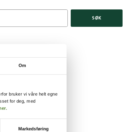
SØK
Forestillinger
Om
Parkering
rfor bruker vi våre helt egne
asset for deg, med
her.
Markedsføring