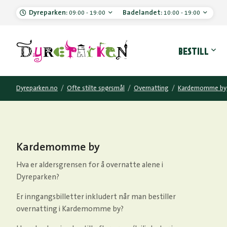
Dyreparken:
Badelandet:
09:00 - 19:00
10:00 - 19:00
Hove
BESTILL
Dyreparken.no
/
Ofte stilte spørsmål
/
Overnatting
/
Kardemomme by
Kardemomme by
Hva er aldersgrensen for å overnatte alene i
Dyreparken?
Er inngangsbilletter inkludert når man bestiller
overnatting i Kardemomme by?