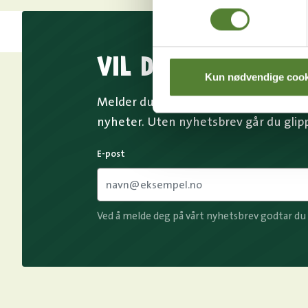
VIL DU HA NYHETS
Kun nødvendige cook
Melder du deg på Dyreparkens nyhetsb
nyheter. Uten nyhetsbrev går du glip
E-post
Ved å melde deg på vårt nyhetsbrev godtar du