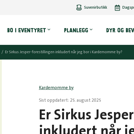
Suvenirbutikk
Dagsp
dmeny
BO I EVENTYRET
PLANLEGG
DYR OG BE
/
Er Sirkus Jesper-forestillingen inkludert når jeg bor i Kardemomme by?
Kardemomme by
Sist oppdatert: 25. august 2025
Er Sirkus Jespe
inkludert når je