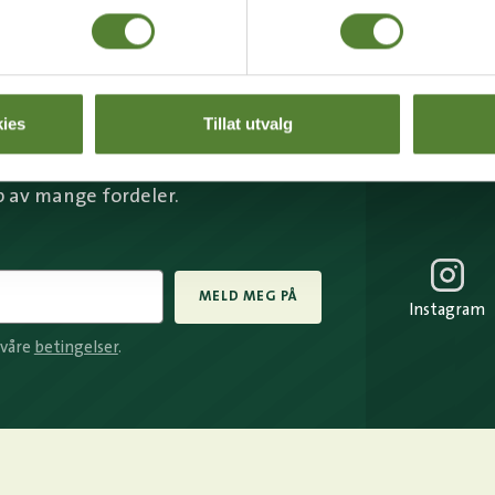
BREV FRA OSS?
ies
Tillat utvalg
rev får du unike tilbud og
p av mange fordeler.
MELD MEG PÅ
Instagram
 våre
betingelser
.