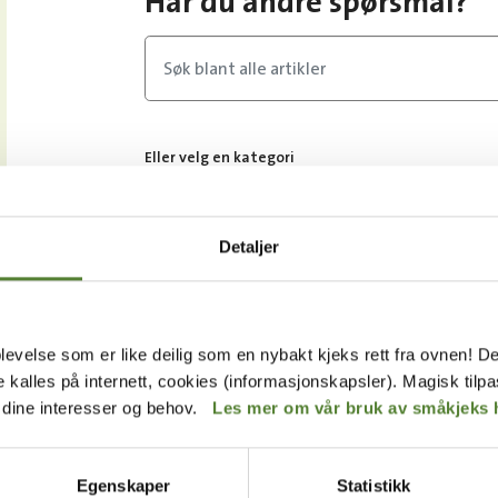
Har du andre spørsmål?
Eller velg en kategori
Inngangsbilletter, årskort og gavekort
Detaljer
Overnatting
Vis alle
levelse som er like deilig som en nybakt kjeks rett fra ovnen! De
de kalles på internett, cookies (informasjonskapsler). Magisk tilp
r dine interesser og behov.
Les mer om vår bruk av småkjeks 
Egenskaper
Statistikk