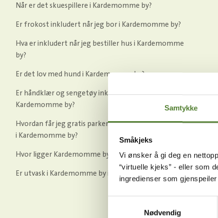
Når er det skuespillere i Kardemomme by?
Er frokost inkludert når jeg bor i Kardemomme by?
Hva er inkludert når jeg bestiller hus i Kardemomme
by?
Er det lov med hund i Kardemomme by?
Er håndklær og sengetøy inkludert når jeg bor i
Kardemomme by?
Samtykke
Hvordan får jeg gratis parkering når jeg skal overnatte
i Kardemomme by?
Småkjeks
Hvor ligger Kardemomme by?
Vi ønsker å gi deg en nettopp
“virtuelle kjeks” - eller som 
Er utvask i Kardemomme by inkludert?
ingredienser som gjenspeile
Samtykkevalg
Nødvendig