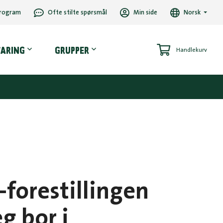
rogram
Ofte stilte spørsmål
Min side
Norsk
VARING
GRUPPER
Handlekurv
r-forestillingen
g bor i