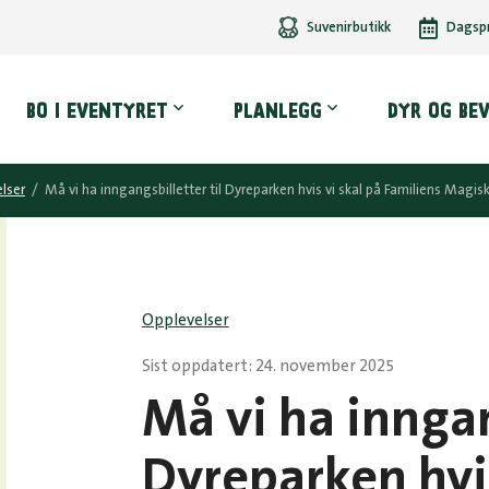
Suvenirbutikk
Dagsp
dmeny
BO I EVENTYRET
PLANLEGG
DYR OG BE
lser
/
Må vi ha inngangsbilletter til Dyreparken hvis vi skal på Familiens Magisk
Opplevelser
Sist oppdatert: 24. november 2025
Må vi ha inngan
Dyreparken hvis