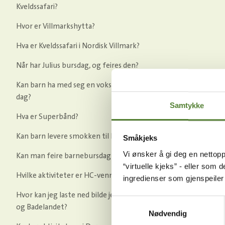
Kveldssafari?
Hvor er Villmarkshytta?
Hva er Kveldssafari i Nordisk Villmark?
Når har Julius bursdag, og feires den?
Kan barn ha med seg en voksen på Dyrepasser for en
dag?
Samtykke
Hva er Superbånd?
Kan barn levere smokken til Kaptein Sabeltann?
Småkjeks
Vi ønsker å gi deg en nettopp
Kan man feire barnebursdag i Dyreparken?
“virtuelle kjeks” - eller som 
Hvilke aktiviteter er HC-vennlige i Dyreparken?
ingredienser som gjenspeile
Hvor kan jeg laste ned bilde jeg har kjøpt i Dyreparken
Samtykkevalg
og Badelandet?
Nødvendig