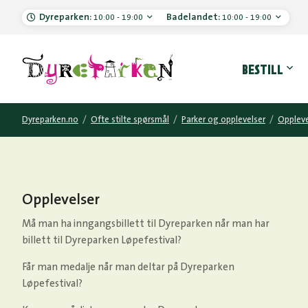
Dyreparken:
Badelandet:
10:00 - 19:00
10:00 - 19:00
Hove
BESTILL
Dyreparken.no
/
Ofte stilte spørsmål
/
Parker og opplevelser
/
Oppleve
Opplevelser
Må man ha inngangsbillett til Dyreparken når man har
billett til Dyreparken Løpefestival?
Får man medalje når man deltar på Dyreparken
Løpefestival?