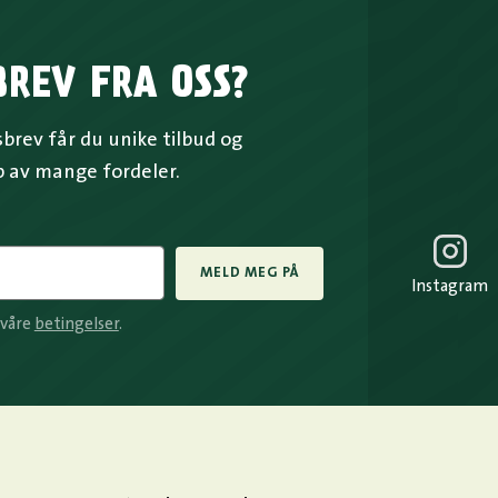
BREV FRA OSS?
rev får du unike tilbud og
p av mange fordeler.
MELD MEG PÅ
Instagram
 våre
betingelser
.