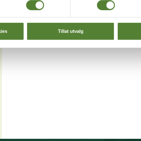
ies
Tillat utvalg