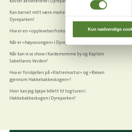
Koster aktivitetene i Dyreparken noe?
Kan barnet mitt være med en dyrepasser en dag i
Dyreparken?
Kun nødvendige cook
Hva er en «opplevelsesfrokost» i Dyreparken?
Når er «høysesongen» i Dyreparken?
Når kan vi se show i Kardemomme by og Kaptein
Sabeltanns Verden?
Hva er forskjellen på «Klatremustur» og «Reisen
gjennom Hakkebakkeskogen»?
Hvor kan jeg kjøpe billett til togturen i
Hakkebakkeskogen i Dyreparken?