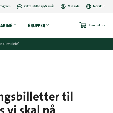
rogram
Ofte stilte spørsmål
Min side
Norsk
VARING
GRUPPER
Handlekurv
e Julevarieté?
gsbilletter til
 vi skal på