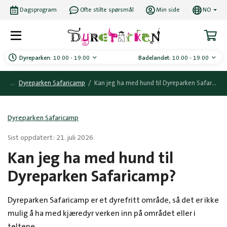
Dagsprogram
Ofte stilte spørsmål
Min side
NO
Dyreparken:
10:00 - 19:00
Badelandet:
10:00 - 19:00
Dyreparken Safaricamp
/
Kan jeg ha med hund til Dyreparken Safaricamp?
Dyreparken Safaricamp
Sist oppdatert: 21. juli 2026
Kan jeg ha med hund til
Dyreparken Safaricamp?
Dyreparken Safaricamp er et dyrefritt område, så det er ikke
mulig å ha med kjæredyr verken inn på området eller i
teltene.