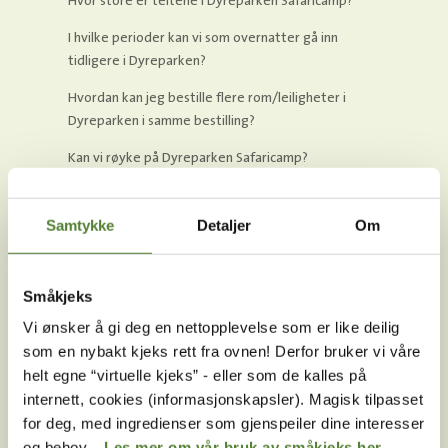
Hvor store er teltene i Dyreparken Safaricamp?
I hvilke perioder kan vi som overnatter gå inn
tidligere i Dyreparken?
Hvordan kan jeg bestille flere rom/leiligheter i
Dyreparken i samme bestilling?
Kan vi røyke på Dyreparken Safaricamp?
Er det frokost inkludert på Dyreparken Safaricamp?
Samtykke
Detaljer
Om
Kan jeg ha med hund til Dyreparken Safaricamp?
Når kan jeg sjekke inn på Dyreparken Safaricamp?
Småkjeks
Får jeg rabatt på inngangsbilletter hvis jeg bor på
Vi ønsker å gi deg en nettopplevelse som er like deilig
Dyreparken Safaricamp?
som en nybakt kjeks rett fra ovnen! Derfor bruker vi våre
Er rengjøring inkludert i Dyreparken Safaricamp?
helt egne “virtuelle kjeks” - eller som de kalles på
internett, cookies (informasjonskapsler). Magisk tilpasset
Er sengetøy og håndklær inkludert i Dyreparken
for deg, med ingredienser som gjenspeiler dine interesser
Safaricamp?
og behov.
Les mer om vår bruk av småkjeks her.