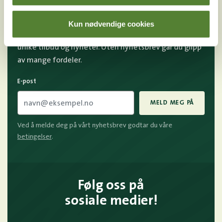
OSS?
Kun nødvendige cookies
Melder du deg på Dyreparkens nyhetsbrev får du
unike tilbud og nyheter. Uten nyhetsbrev går du glipp
av mange fordeler.
E-post
MELD MEG PÅ
Ved å melde deg på vårt nyhetsbrev godtar du våre
betingelser
.
Følg oss på
sosiale medier!