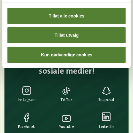
MELD MEG PÅ
Tillat alle cookies
Ved å melde deg på vårt nyhetsbrev godtar du våre
betingelser
.
Tillat utvalg
Kun nødvendige cookies
Følg oss på
sosiale medier!
Instagram
TikTok
Snapchat
Facebook
Youtube
LinkedIn