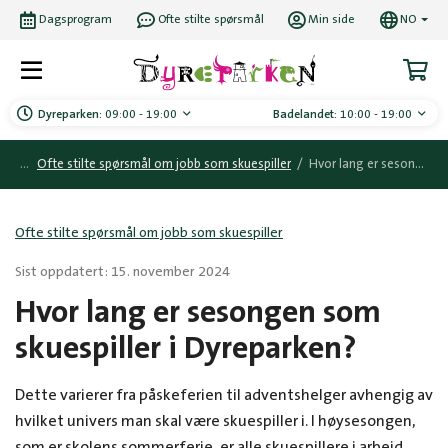
Dagsprogram
Ofte stilte spørsmål
Min side
NO
Dyreparken:
09:00 - 19:00
Badelandet:
10:00 - 19:00
Ofte stilte spørsmål om jobb som skuespiller
/
Hvor lang er sesongen som skuespiller i Dyreparken?
Ofte stilte spørsmål om jobb som skuespiller
Sist oppdatert: 15. november 2024
Hvor lang er sesongen som
skuespiller i Dyreparken?
Dette varierer fra påskeferien til adventshelger avhengig av
hvilket univers man skal være skuespiller i. I høysesongen,
som er skolens sommerferie, er alle skuespillere i arbeid.