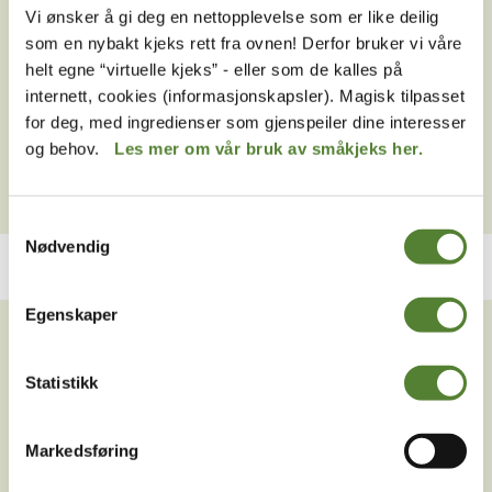
Dyreparken?
Vi ønsker å gi deg en nettopplevelse som er like deilig
som en nybakt kjeks rett fra ovnen! Derfor bruker vi våre
Kan jeg søke skuespillerjobb som Pinky eller
helt egne “virtuelle kjeks” - eller som de kalles på
Sunniva?
internett, cookies (informasjonskapsler). Magisk tilpasset
Kan jeg søke jobb som skuespiller til
for deg, med ingredienser som gjenspeiler dine interesser
kveldsforestillingen med Kaptein Sabeltann?
og behov.
Les mer om vår bruk av småkjeks her.
Samtykkevalg
Nødvendig
VIL DU HA NYHETSBREV FRA
Egenskaper
OSS?
Statistikk
Melder du deg på Dyreparkens nyhetsbrev får du
unike tilbud og nyheter. Uten nyhetsbrev går du glipp
av mange fordeler.
Markedsføring
E-post