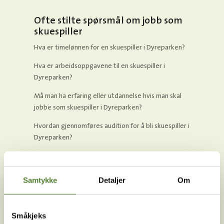
Ofte stilte spørsmål om jobb som
skuespiller
Hva er timelønnen for en skuespiller i Dyreparken?
Hva er arbeidsoppgavene til en skuespiller i
Dyreparken?
Må man ha erfaring eller utdannelse hvis man skal
jobbe som skuespiller i Dyreparken?
Hvordan gjennomføres audition for å bli skuespiller i
Dyreparken?
Kan Dyreparken ordne bolig til meg hvis jeg får jobb
som skuespiller?
Samtykke
Detaljer
Om
Kan jeg søke jobb både som sesongmedarbeider i
Dyreparken, og som skuespiller?
Småkjeks
Hvor lang er sesongen som skuespiller i