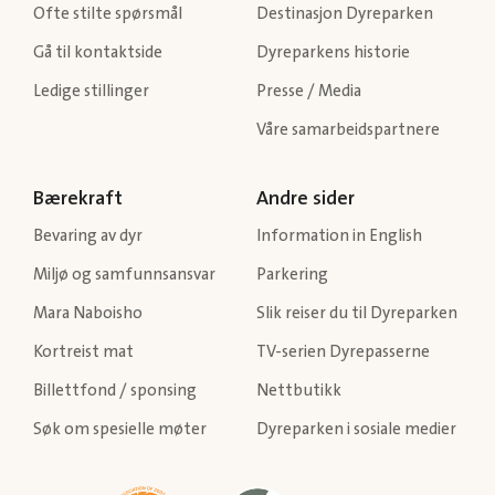
Ofte stilte spørsmål
Destinasjon Dyreparken
Gå til kontaktside
Dyreparkens historie
Ledige stillinger
Presse / Media
Våre samarbeidspartnere
Bærekraft
Andre sider
Bevaring av dyr
Information in English
Miljø og samfunnsansvar
Parkering
Mara Naboisho
Slik reiser du til Dyreparken
Kortreist mat
TV-serien Dyrepasserne
Billettfond / sponsing
Nettbutikk
Søk om spesielle møter
Dyreparken i sosiale medier