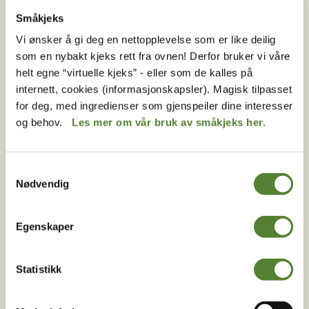
av mange fordeler.
Småkjeks
Vi ønsker å gi deg en nettopplevelse som er like deilig
E-post
som en nybakt kjeks rett fra ovnen! Derfor bruker vi våre
MELD MEG PÅ
helt egne “virtuelle kjeks” - eller som de kalles på
internett, cookies (informasjonskapsler). Magisk tilpasset
Ved å melde deg på vårt nyhetsbrev godtar du våre
for deg, med ingredienser som gjenspeiler dine interesser
betingelser
.
og behov.
Les mer om vår bruk av småkjeks her.
Samtykkevalg
Følg oss på
Nødvendig
sosiale medier!
Egenskaper
Statistikk
Instagram
TikTok
Snapchat