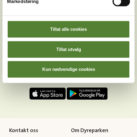
Markedsføring
Facebook
Youtube
LinkedIn
Tillat alle cookies
Tillat utvalg
Last ned Dyreparkens App
Kun nødvendige cookies
Les mer om appen her
Kontakt oss
Om Dyreparken