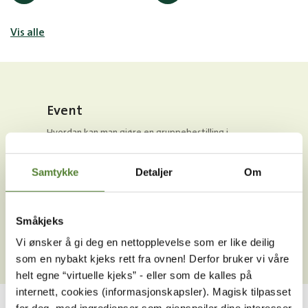
Vis alle
Event
Hvordan kan man gjøre en gruppebestilling i
Dyreparken?
Samtykke
Detaljer
Om
Kan man ha event i Dyreparken?
Kan vi ha teambuilding i Dyreparken?
Småkjeks
Kan man ha julebord i Dyreparken?
Vi ønsker å gi deg en nettopplevelse som er like deilig
som en nybakt kjeks rett fra ovnen! Derfor bruker vi våre
helt egne “virtuelle kjeks” - eller som de kalles på
internett, cookies (informasjonskapsler). Magisk tilpasset