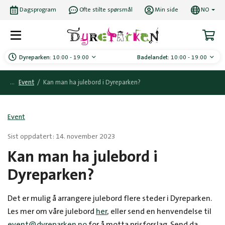
Dagsprogram
Ofte stilte spørsmål
Min side
NO
Dyreparken:
10:00 - 19:00
Badelandet:
10:00 - 19:00
Event
/
Kan man ha julebord i Dyreparken?
Event
Sist oppdatert: 14. november 2023
Kan man ha julebord i
Dyreparken?
Det er mulig å arrangere julebord flere steder i Dyreparken.
Les mer om våre julebord
her
, eller send en henvendelse til
event@dyreparken.no
for å motta prisforslag. Send da