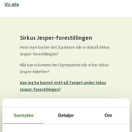
Vis alle
Sirkus Jesper-forestillingen
Hvor mye koster det å parkere når vi skal på Sirkus
Jesper-forestillingen?
Når kan vi komme inn i Dyreparken når vi har Sirkus
Jesper-billetter?
Kan jeg ha barnet mitt på fanget under Sirkus
Jesper-forestillingen?
Må jeg ha inngangsbillett til Dyreparken når jeg skal
på Sirkus Jesper-forestillingen?
Samtykke
Detaljer
Om
Er det rullestolplasser på Sirkus Jesper-
forestillingen?