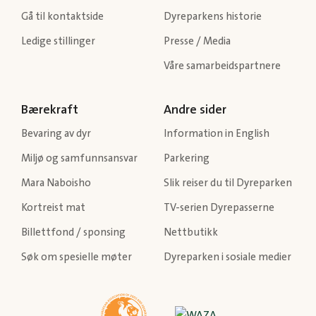
Gå til kontaktside
Dyreparkens historie
Ledige stillinger
Presse / Media
Våre samarbeidspartnere
Bærekraft
Andre sider
Bevaring av dyr
Information in English
Miljø og samfunnsansvar
Parkering
Mara Naboisho
Slik reiser du til Dyreparken
Kortreist mat
TV-serien Dyrepasserne
Billettfond / sponsing
Nettbutikk
Søk om spesielle møter
Dyreparken i sosiale medier