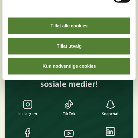
E-post
MELD MEG PÅ
Tillat alle cookies
Ved å melde deg på vårt nyhetsbrev godtar du våre
betingelser
.
Tillat utvalg
Kun nødvendige cookies
Følg oss på
sosiale medier!
Instagram
TikTok
Snapchat