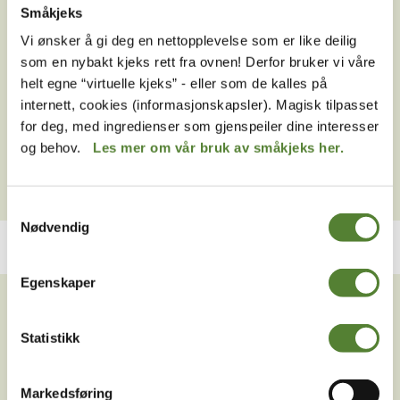
Er det ledsagerordning på kveldsforestillingene?
Småkjeks
Vi ønsker å gi deg en nettopplevelse som er like deilig
Hva koster Sirkus Jesper-forestillingen?
som en nybakt kjeks rett fra ovnen! Derfor bruker vi våre
Hvor lenge varer Sirkus Jesper-forestillingen?
helt egne “virtuelle kjeks” - eller som de kalles på
internett, cookies (informasjonskapsler). Magisk tilpasset
Hvor spilles Sirkus Jesper-forestillingen?
for deg, med ingredienser som gjenspeiler dine interesser
Når spilles Sirkus Jesper-forestillingen?
og behov.
Les mer om vår bruk av småkjeks her.
Samtykkevalg
Nødvendig
VIL DU HA NYHETSBREV FRA
Egenskaper
OSS?
Statistikk
Melder du deg på Dyreparkens nyhetsbrev får du
unike tilbud og nyheter. Uten nyhetsbrev går du glipp
av mange fordeler.
Markedsføring