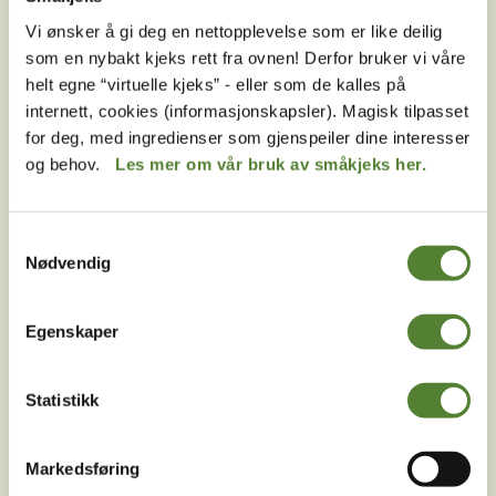
Kan jeg kjøpe billett til både Dyreparken og
Vi ønsker å gi deg en nettopplevelse som er like deilig
Badelandet samtidig?
som en nybakt kjeks rett fra ovnen! Derfor bruker vi våre
helt egne “virtuelle kjeks” - eller som de kalles på
Jeg har fått en billett merket «fleksibelt prisnivå»
internett, cookies (informasjonskapsler). Magisk tilpasset
fra Dyreparken, hva betyr dette?
for deg, med ingredienser som gjenspeiler dine interesser
Har Dyreparken åpne billetter/ikke datofestede
og behov.
Les mer om vår bruk av småkjeks her.
billetter?
Må jeg skrive ut inngangsbillettene til Dyreparken?
Samtykkevalg
Nødvendig
Kan det bli utsolgt for inngangsbilletter til
Dyreparken?
Egenskaper
Hva betyr billett til Begge parker (kombibillett) i
Dyreparken?
Statistikk
Hva koster det å oppgradere inngangsbilletten i
Dyreparken til en ekstra dag?
Jeg finner ikke billetten min til Dyreparken, hva gjør
Markedsføring
jeg?