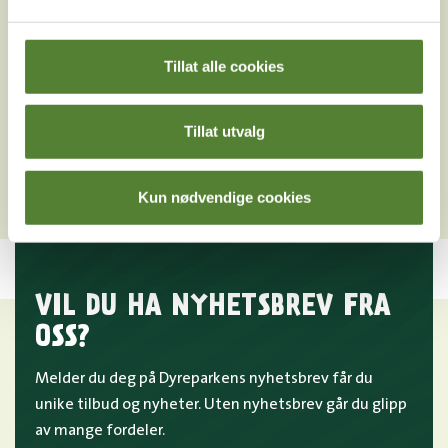
Er det studentpris på inngangsbilletter i
Dyreparken?
Tillat alle cookies
Må flerdagsbillett i Dyreparken brukes de
påfølgende dagene?
Tillat utvalg
Hva koster en inngangsbillett til Dyreparken?
Kun nødvendige cookies
VIL DU HA NYHETSBREV FRA
OSS?
Melder du deg på Dyreparkens nyhetsbrev får du
unike tilbud og nyheter. Uten nyhetsbrev går du glipp
av mange fordeler.