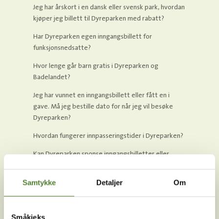
Jeg har årskort i en dansk eller svensk park, hvordan
kjøper jeg billett til Dyreparken med rabatt?
Har Dyreparken egen inngangsbillett for
funksjonsnedsatte?
Hvor lenge går barn gratis i Dyreparken og
Badelandet?
Jeg har vunnet en inngangsbillett eller fått en i
gave. Må jeg bestille dato for når jeg vil besøke
Dyreparken?
Hvordan fungerer innpasseringstider i Dyreparken?
Kan Dyreparken sponse inngangsbilletter eller
premier til lotteri, basar o.l?
Samtykke
Detaljer
Om
Kan man få gratisbilletter til Dyreparken?
Finnes det grupperabatt eller familierabatt i
Dyreparken?
Småkjeks