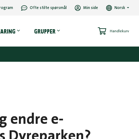
rogram
Ofte stilte spørsmål
Min side
Norsk
VARING
GRUPPER
Handlekurv
g endre e-
s Dyreparken?