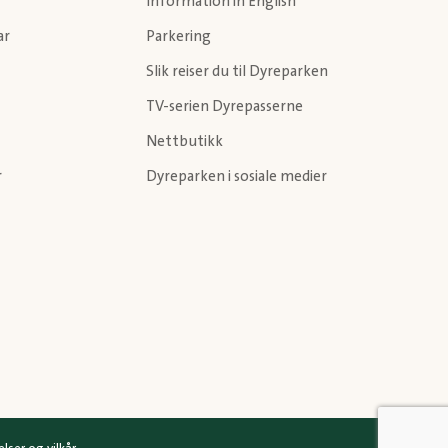
Information in English
ar
Parkering
Slik reiser du til Dyreparken
TV-serien Dyrepasserne
Nettbutikk
r
Dyreparken i sosiale medier