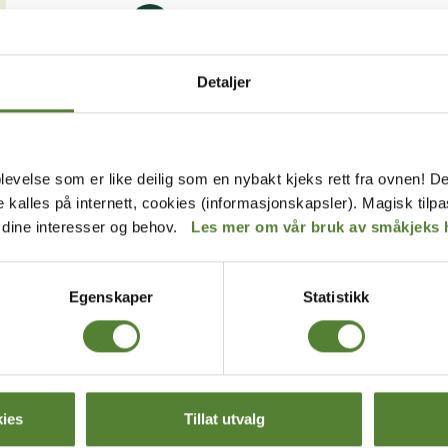
Overnatting
Detaljer
Vis alle
levelse som er like deilig som en nybakt kjeks rett fra ovnen! De
de kalles på internett, cookies (informasjonskapsler). Magisk tilp
r dine interesser og behov.
Les mer om vår bruk av småkjeks 
BREV FRA OSS?
Egenskaper
Statistikk
rev får du unike tilbud og
p av mange fordeler.
ies
Tillat utvalg
MELD MEG PÅ
Instagram