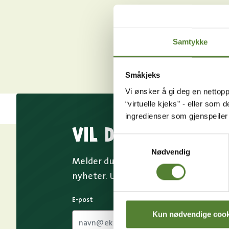
Samtykke
Småkjeks
Vi ønsker å gi deg en nettopp
“virtuelle kjeks” - eller som 
ingredienser som gjenspeile
VIL DU HA NYHETS
Samtykkevalg
Nødvendig
Melder du deg på Dyreparkens nyhetsb
nyheter. Uten nyhetsbrev går du glip
E-post
Kun nødvendige cook