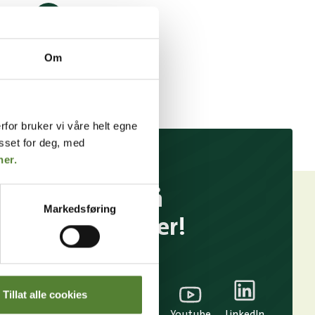
Parkering
Om
rfor bruker vi våre helt egne
asset for deg, med
her.
Følg oss på
Markedsføring
sosiale medier!
Tillat alle cookies
TikTok
Snapchat
Facebook
Youtube
LinkedIn