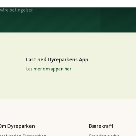
 våre
betingelser
.
Last ned Dyreparkens App
Les mer om appen her
Om Dyreparken
Bærekraft