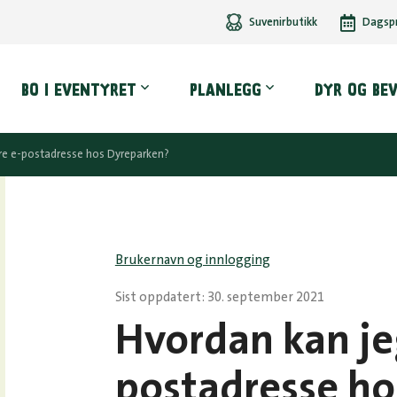
Suvenirbutikk
Dagsp
dmeny
BO I EVENTYRET
PLANLEGG
DYR OG BE
re e-postadresse hos Dyreparken?
Brukernavn og innlogging
Sist oppdatert: 30. september 2021
Hvordan kan je
postadresse ho