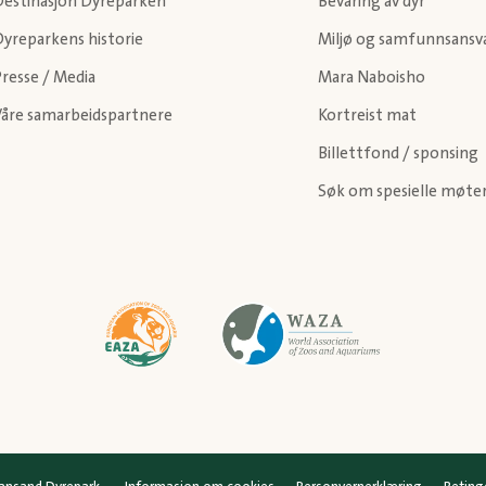
Destinasjon Dyreparken
Bevaring av dyr
Dyreparkens historie
Miljø og samfunnsansv
resse / Media
Mara Naboisho
Våre samarbeidspartnere
Kortreist mat
Billettfond / sponsing
Søk om spesielle møte