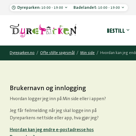
Dyreparken:
Badelandet:
10:00 - 19:00
10:00 - 19:00
Hove
BESTILL
Dyreparken.no
/
Ofte stilte spørsmål
/
Min side
/
Hvordan kan jeg end
Brukernavn og innlogging
Hvordan logger jeg inn på Min side eller i appen?
Jeg får feilmelding når jeg skal logge inn på
Dyreparkens nettside eller app, hva gjør jeg?
Hvordan kan jeg endre e-postadresse hos