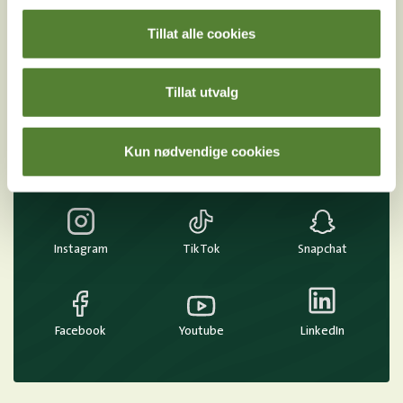
Ved å melde deg på vårt nyhetsbrev godtar du våre
Tillat alle cookies
betingelser
.
Tillat utvalg
Følg oss på
Kun nødvendige cookies
sosiale medier!
Instagram
TikTok
Snapchat
Facebook
Youtube
LinkedIn