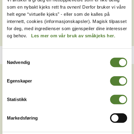
Dyreparken?
som en nybakt kjeks rett fra ovnen! Derfor bruker vi våre
Kan jeg betale barnepris for måltider i Dyreparken
helt egne “virtuelle kjeks” - eller som de kalles på
hvis jeg har hatt gastric bypass operasjon?
internett, cookies (informasjonskapsler). Magisk tilpasset
for deg, med ingredienser som gjenspeiler dine interesser
og behov.
Les mer om vår bruk av småkjeks her.
Samtykkevalg
Nødvendig
VIL DU HA NYHETSBREV FRA
OSS?
Egenskaper
Melder du deg på Dyreparkens nyhetsbrev får du
unike tilbud og nyheter. Uten nyhetsbrev går du glipp
Statistikk
av mange fordeler.
E-post
Markedsføring
MELD MEG PÅ