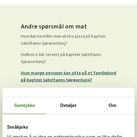
Andre spørsmål om mat
Hvordan bestiller man ekstra pizza på Kaptein
Sabeltanns Sjørøverlunsj?
Hvilken is blir servert på Kaptein Sabeltanns
Sjørøverlunsj?
Hvor mange personer kan sitte på et familiebord
på Kaptein Sabeltanns Sjørøverlunsj?
Er det noen spisesteder i Dyreparken som bruker
halal-kjøtt?
Samtykke
Detaljer
Om
Får jeg kjøpt vegetar- og veganmat i Dyreparken?
Har Dyreparken kortreist mat?
Småkjeks
Hvordan kan man forhåndsbestille mat i
Vi ønsker å gi deg en nettopplevelse som er like deilig