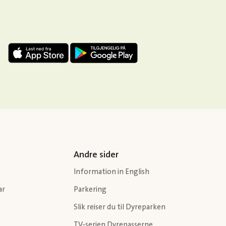
Andre sider
Information in English
ar
Parkering
Slik reiser du til Dyreparken
TV-serien Dyrepasserne