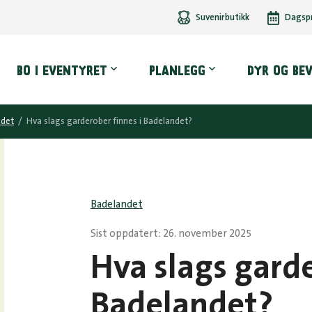
Suvenirbutikk
Dagsp
dmeny
BO I EVENTYRET
PLANLEGG
DYR OG BE
ndet
/
Hva slags garderober finnes i Badelandet?
Badelandet
Sist oppdatert: 26. november 2025
Hva slags garde
Badelandet?