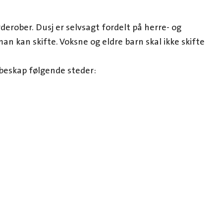
derober. Dusj er selvsagt fordelt på herre- og
n kan skifte. Voksne og eldre barn skal ikke skifte
beskap følgende steder: