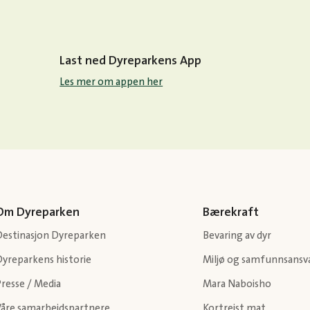
Last ned Dyreparkens App
Les mer om appen her
Om Dyreparken
Bærekraft
Destinasjon Dyreparken
Bevaring av dyr
Dyreparkens historie
Miljø og samfunnsansv
resse / Media
Mara Naboisho
Våre samarbeidspartnere
Kortreist mat