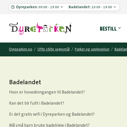
Dyreparken:
Badelandet:
09:00 - 19:00
10:00 - 19:00
Hove
BESTILL
Dyreparken.no
/
Ofte stilte spørsmål
/
Parker og opplevelser
/
Badela
Badelandet
Hvor er hovedinngangen til Badelandet?
Kan det bli fullt i Badelandet?
Er det gratis wifi i Dyreparken og Badelandet?
Må små barn bruke badebleie i Badelandet?