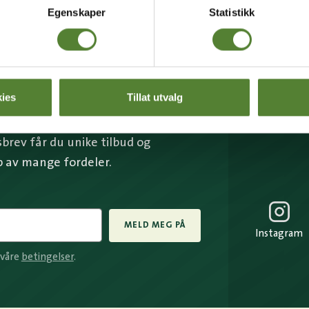
Egenskaper
Statistikk
BREV FRA OSS?
ies
Tillat utvalg
rev får du unike tilbud og
p av mange fordeler.
MELD MEG PÅ
Instagram
 våre
betingelser
.