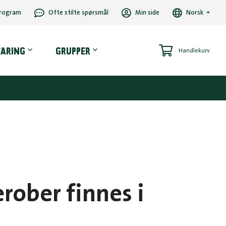
rogram
Ofte stilte spørsmål
Min side
Norsk
VARING
GRUPPER
Handlekurv
rober finnes i