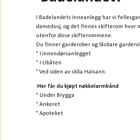
I Badelandets inneanlegg har vi fellesgar
damedusj, og det finnes skifterom hvor ma
utenfor disse skifterommene.
Du finner garderober og låsbare gardero
* I innendørsanlegget
* I Ubåten
* Ved siden av sklia Haisann.
Her får du kjøpt nøkkelarmbånd
* Under Brygga
* Ankeret
* Apoteket