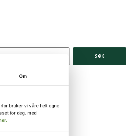
SØK
Om
Forestillinger
rfor bruker vi våre helt egne
Parkering
asset for deg, med
her.