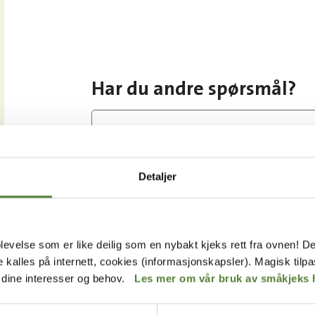
Har du andre spørsmål?
Detaljer
Eller velg en kategori
Inngangsbilletter, årskort og gavekort
levelse som er like deilig som en nybakt kjeks rett fra ovnen! De
Overnatting
de kalles på internett, cookies (informasjonskapsler). Magisk tilp
r dine interesser og behov.
Les mer om vår bruk av småkjeks 
Vis alle