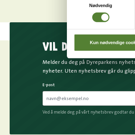
Nødvendig
VIL DU HA NYHETS
Kun nødvendige cook
Melder du deg på Dyreparkens nyhetsb
nyheter. Uten nyhetsbrev går du glip
E-post
Ved å melde deg på vårt nyhetsbrev godtar du