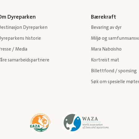
Om Dyreparken
Bærekraft
Destinasjon Dyreparken
Bevaring av dyr
Dyreparkens historie
Miljø og samfunnsansv
resse / Media
Mara Naboisho
Våre samarbeidspartnere
Kortreist mat
Billettfond / sponsing
Søk om spesielle møte