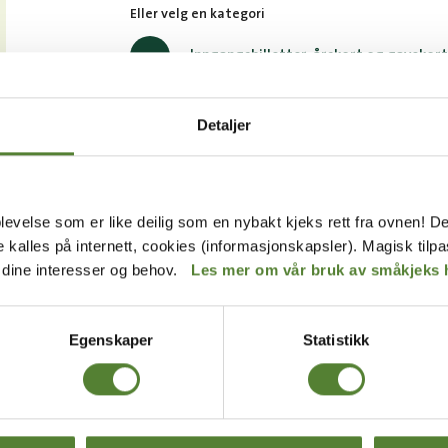
Eller velg en kategori
Inngangsbilletter, årskort og gavekort
Overnatting
Detaljer
Vis alle
levelse som er like deilig som en nybakt kjeks rett fra ovnen! De
de kalles på internett, cookies (informasjonskapsler). Magisk tilp
r dine interesser og behov.
Les mer om vår bruk av småkjeks 
BREV FRA OSS?
Egenskaper
Statistikk
rev får du unike tilbud og
p av mange fordeler.