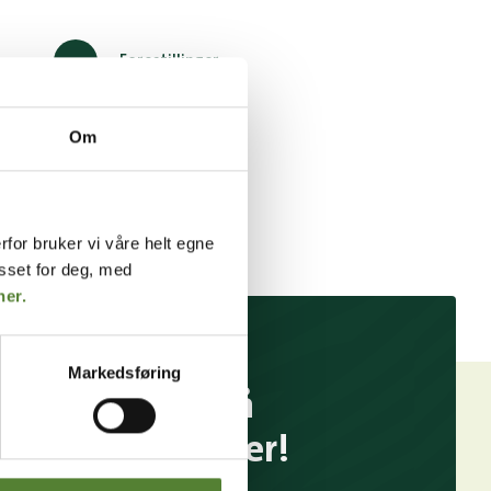
Forestillinger
Parkering
Om
rfor bruker vi våre helt egne
asset for deg, med
her.
Markedsføring
Følg oss på
sosiale medier!