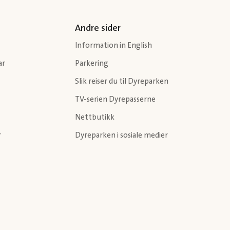
Andre sider
Information in English
ar
Parkering
Slik reiser du til Dyreparken
TV-serien Dyrepasserne
Nettbutikk
r
Dyreparken i sosiale medier