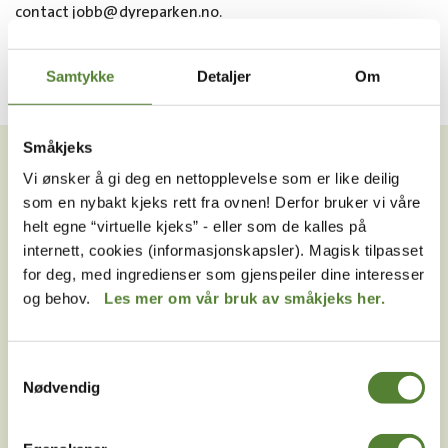
contact jobb@dyreparken.no.
Samtykke
Detaljer
Om
VIL DU HA NYHETSBREV FRA
Småkjeks
OSS?
Vi ønsker å gi deg en nettopplevelse som er like deilig
som en nybakt kjeks rett fra ovnen! Derfor bruker vi våre
Melder du deg på Dyreparkens nyhetsbrev får du
helt egne “virtuelle kjeks” - eller som de kalles på
unike tilbud og nyheter. Uten nyhetsbrev går du glipp
internett, cookies (informasjonskapsler). Magisk tilpasset
av mange fordeler.
for deg, med ingredienser som gjenspeiler dine interesser
og behov.
Les mer om vår bruk av småkjeks her.
E-post
MELD MEG PÅ
Samtykkevalg
Nødvendig
Ved å melde deg på vårt nyhetsbrev godtar du våre
betingelser
.