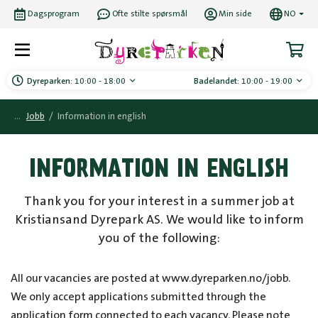
Dagsprogram
Ofte stilte spørsmål
Min side
NO
Dyreparken:
10:00 - 18:00
Badelandet:
10:00 - 19:00
Jobb
/
Information in english
INFORMATION IN ENGLISH
Thank you for your interest in a summer job at
Kristiansand Dyrepark AS. We would like to inform
you of the following:
All our vacancies are posted at www.dyreparken.no/jobb.
We only accept applications submitted through the
application form connected to each vacancy. Please note