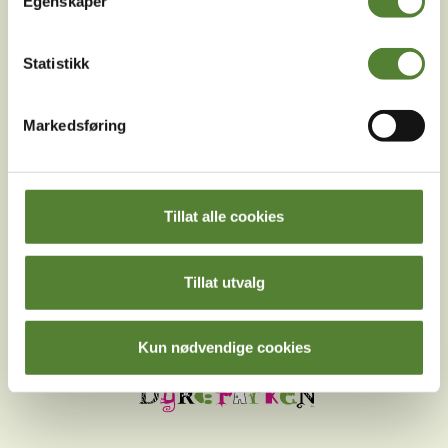
Egenskaper
Følg oss på
Statistikk
sosiale medier!
Markedsføring
Instagram
TikTok
Snapchat
Tillat alle cookies
Facebook
Youtube
LinkedIn
Tillat utvalg
Kun nødvendige cookies