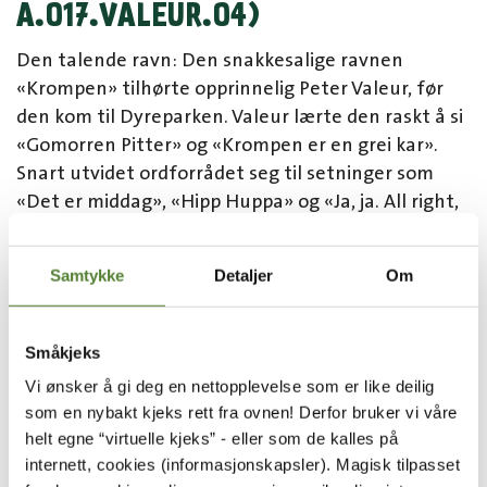
A.017.VALEUR.04)
Den talende ravn: Den snakkesalige ravnen
«Krompen» tilhørte opprinnelig Peter Valeur, før
den kom til Dyreparken. Valeur lærte den raskt å si
«Gomorren Pitter» og «Krompen er en grei kar».
Snart utvidet ordforrådet seg til setninger som
«Det er middag», «Hipp Huppa» og «Ja, ja. All right,
ja, sier du det, ja, ja. Akkurat, ja».
Samtykke
Detaljer
Om
SKOTSK HØYLANDSKVEG
(A.121.JAKOB.26)
Småkjeks
Skotsk høylandskveg var en av de første
Vi ønsker å gi deg en nettopplevelse som er like deilig
dyreartene i Dyreparken.
som en nybakt kjeks rett fra ovnen! Derfor bruker vi våre
helt egne “virtuelle kjeks” - eller som de kalles på
internett, cookies (informasjonskapsler). Magisk tilpasset