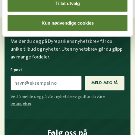
Tillat utvalg
VIL DU HA NYHETSBREV FRA
Kun nødvendige cookies
OSS?
Melder du deg på Dyreparkens nyhetsbrev får du
unike tilbud og nyheter. Uten nyhetsbrev går du glipp
av mange fordeler.
E-post
MELD MEG PÅ
Ved å melde deg på vårt nyhetsbrev godtar du våre
betingelser
.
Følg oss på