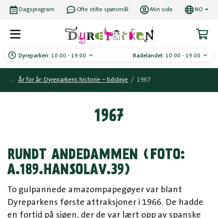
Dagsprogram
Ofte stilte spørsmål
Min side
NO
Dyreparken:
10:00 - 19:00
Badelandet:
10:00 - 19:00
År for år: Dyreparkens historie – tidslinje
/
1967
1967
RUNDT ANDEDAMMEN (FOTO:
A.189.HANSOLAV.39)
To gulpannede amazompapegøyer var blant
Dyreparkens første attraksjoner i 1966. De hadde
en fortid på sjøen, der de var lært opp av spanske