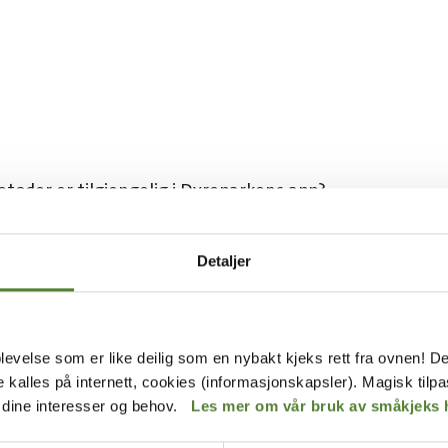
toder er tilgjengelig i Dyreparkens app?
g inn i Dyreparkens app?
Detaljer
s i appen til årskortholderne?
levelse som er like deilig som en nybakt kjeks rett fra ovnen! De
de kalles på internett, cookies (informasjonskapsler). Magisk tilp
p gratis?
r dine interesser og behov.
Les mer om vår bruk av småkjeks 