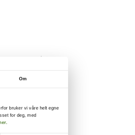
Om
rfor bruker vi våre helt egne
asset for deg, med
her.