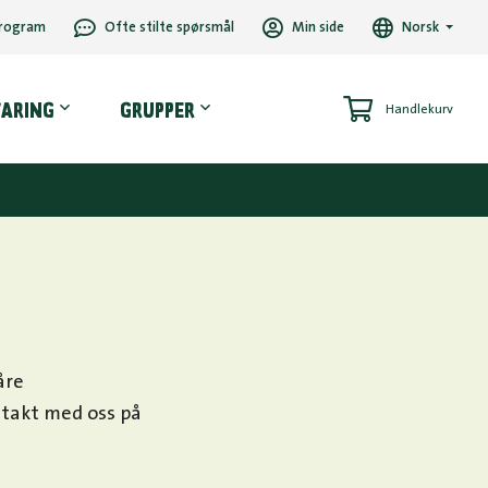
rogram
Ofte stilte spørsmål
Min side
Norsk
VARING
GRUPPER
Handlekurv
åre
ntakt med oss på