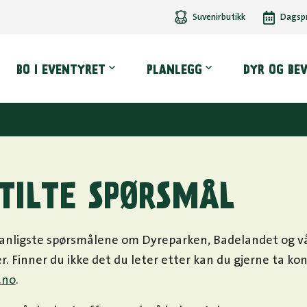
Suvenirbutikk
Dagsp
dmeny
BO I EVENTYRET
PLANLEGG
DYR OG BE
TILTE SPØRSMÅL
vanligste spørsmålene om Dyreparken, Badelandet og v
. Finner du ikke det du leter etter kan du gjerne ta ko
.no
.