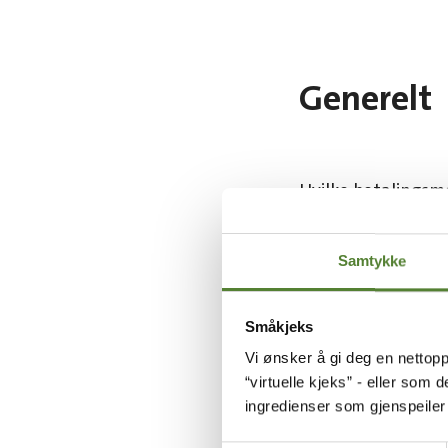
Generelt
Hvilke betalingsme
Hvordan logger je
Samtykke
Hvilke rabatter gi
Småkjeks
Vi ønsker å gi deg en nettopp
“virtuelle kjeks” - eller som 
Er Dyreparkens ap
ingredienser som gjenspeile