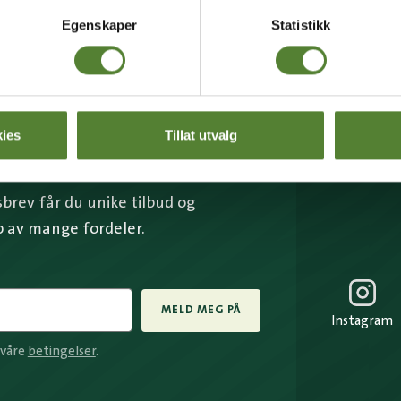
Egenskaper
Statistikk
ies
Tillat utvalg
BREV FRA OSS?
rev får du unike tilbud og
p av mange fordeler.
MELD MEG PÅ
Instagram
 våre
betingelser
.