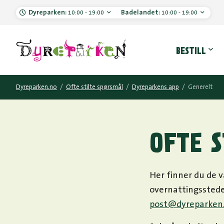
Dyreparken:
Badelandet:
10:00 - 19:00
10:00 - 19:00
Hove
BESTILL
Dyreparken.no
/
Ofte stilte spørsmål
/
Dyreparkens app
/
Generelt
OFTE S
Her finner du de 
overnattingssteder
post@dyreparken