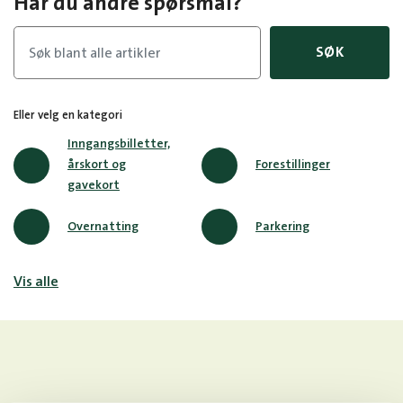
Har du andre spørsmål?
SØK
Eller velg en kategori
Inngangsbilletter,
årskort og
Forestillinger
gavekort
Overnatting
Parkering
Vis alle