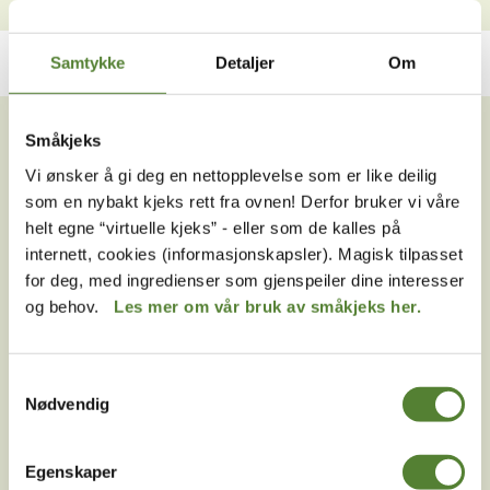
Samtykke
Detaljer
Om
VIL DU HA NYHETSBREV FRA
OSS?
Småkjeks
Vi ønsker å gi deg en nettopplevelse som er like deilig
Melder du deg på Dyreparkens nyhetsbrev får du
som en nybakt kjeks rett fra ovnen! Derfor bruker vi våre
unike tilbud og nyheter. Uten nyhetsbrev går du glipp
helt egne “virtuelle kjeks” - eller som de kalles på
av mange fordeler.
internett, cookies (informasjonskapsler). Magisk tilpasset
for deg, med ingredienser som gjenspeiler dine interesser
E-post
og behov.
Les mer om vår bruk av småkjeks her.
MELD MEG PÅ
Samtykkevalg
Ved å melde deg på vårt nyhetsbrev godtar du våre
Nødvendig
betingelser
.
Egenskaper