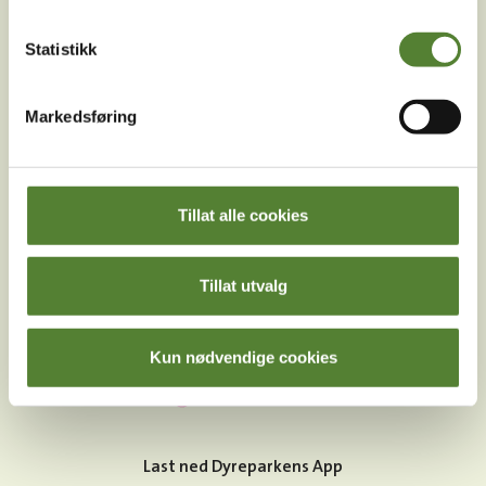
Følg oss på
Statistikk
sosiale medier!
Markedsføring
Instagram
TikTok
Snapchat
Tillat alle cookies
Facebook
Youtube
LinkedIn
Tillat utvalg
Kun nødvendige cookies
Last ned Dyreparkens App