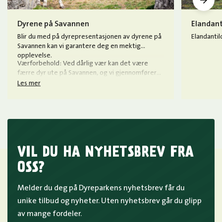
Dyrene på Savannen
Elandant
Blir du med på dyrepresentasjonen av dyrene på
Elandantil
Savannen kan vi garantere deg en mektig
opplevelse.
Værforbehold: Ved dårlig vær kan det være
færre dyr ute på Savannen, og vi gjennomfører
da en kortere presentasjon.
Les mer
VIL DU HA NYHETSBREV FRA
OSS?
Melder du deg på Dyreparkens nyhetsbrev får du
unike tilbud og nyheter. Uten nyhetsbrev går du glipp
av mange fordeler.