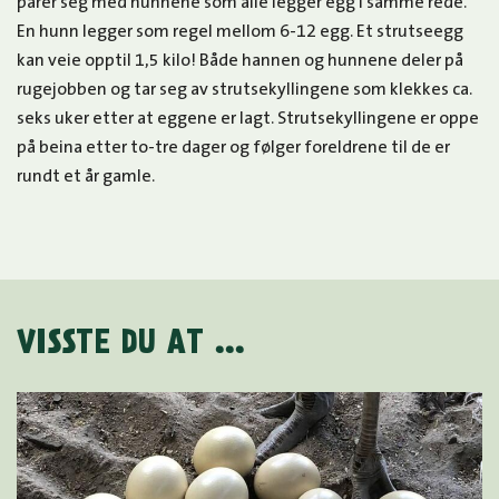
parer seg med hunnene som alle legger egg i samme rede.
En hunn legger som regel mellom 6-12 egg. Et strutseegg
kan veie opptil 1,5 kilo! Både hannen og hunnene deler på
rugejobben og tar seg av strutsekyllingene som klekkes ca.
seks uker etter at eggene er lagt. Strutsekyllingene er oppe
på beina etter to-tre dager og følger foreldrene til de er
rundt et år gamle.
VISSTE DU AT ...