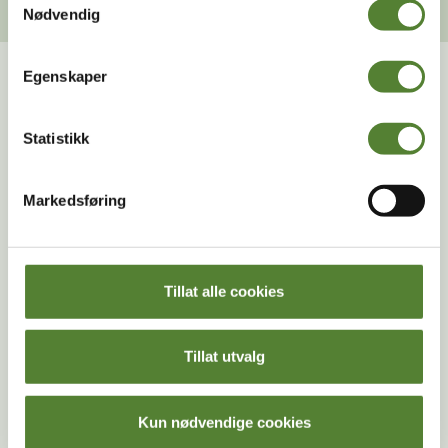
Nødvendig
Egenskaper
LÆR MER OM STRUTS
Statistikk
Fakta
Markedsføring
Klassifisering
Verdens største, men også verdens minste egg
Tillat alle cookies
Stikker strutsen hodet ned i sanda?
Tillat utvalg
Ikke truet
Kun nødvendige cookies