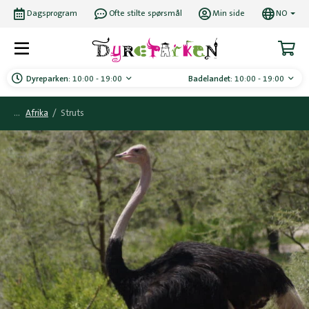
Dagsprogram
Ofte stilte spørsmål
Min side
NO
Dyreparken:
10:00 - 19:00
Badelandet:
10:00 - 19:00
Afrika
/
Struts