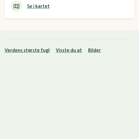
Se i kartet
Verdens største fugl
Visste du at
Bilder