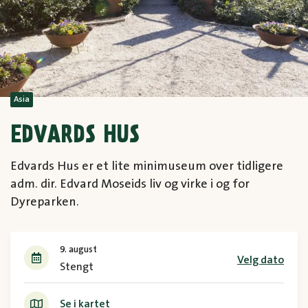
Asia
EDVARDS HUS
Edvards Hus er et lite minimuseum over tidligere
adm. dir. Edvard Moseids liv og virke i og for
Dyreparken.
9. august
Velg dato
Stengt
Se i kartet