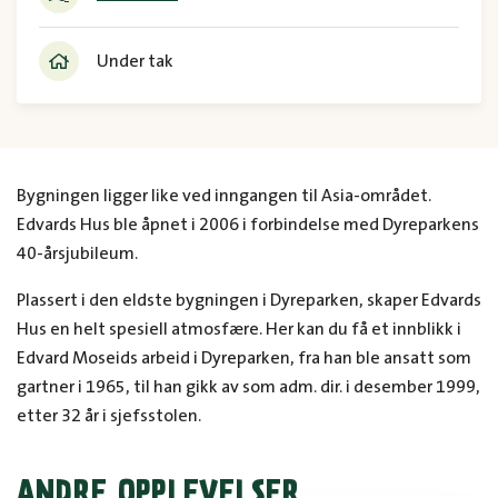
Under tak
Bygningen ligger like ved inngangen til Asia-området.
Edvards Hus ble åpnet i 2006 i forbindelse med Dyreparkens
40-årsjubileum.
Plassert i den eldste bygningen i Dyreparken, skaper Edvards
Hus en helt spesiell atmosfære. Her kan du få et innblikk i
Edvard Moseids arbeid i Dyreparken, fra han ble ansatt som
gartner i 1965, til han gikk av som adm. dir. i desember 1999,
etter 32 år i sjefsstolen.
ANDRE OPPLEVELSER