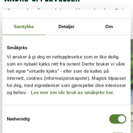
I Dyreparken finnes det en rekke opplevelser. Det
er så mange at det kan være vanskelig å få med
seg alle.
Samtykke
Detaljer
Om
Småkjeks
Vi ønsker å gi deg en nettopplevelse som er like deilig
som en nybakt kjeks rett fra ovnen! Derfor bruker vi våre
helt egne “virtuelle kjeks” - eller som de kalles på
internett, cookies (informasjonskapsler). Magisk tilpasset
for deg, med ingredienser som gjenspeiler dine interesser
og behov.
Les mer om vår bruk av småkjeks her.
Bevaringshuset Dyrenes verden
Damfros
Samtykkevalg
Nødvendig
I Bevaringshuset kan du lære mer om
Damfroske
utrydningstruede dyrearter. Det bor også to
virveldyr.
utrydningstruede dyrearter her: Rødpanda og
igjen i No
Les mer
Les mer