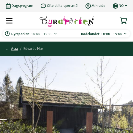
Dagsprogram
Ofte stilte spørsmål
Min side
NO
Dyreparken:
10:00 - 19:00
Badelandet:
10:00 - 19:00
Asia
/
Edvards Hus