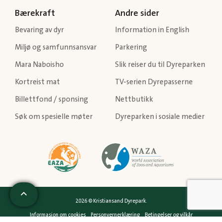
Bærekraft
Andre sider
Bevaring av dyr
Information in English
Miljø og samfunnsansvar
Parkering
Mara Naboisho
Slik reiser du til Dyreparken
Kortreist mat
TV-serien Dyrepasserne
Billettfond / sponsing
Nettbutikk
Søk om spesielle møter
Dyreparken i sosiale medier
2026 © Kristiansand Dyrepark.
Informasjon om cookies
Personvernerklæring
Betingelser og vilkår