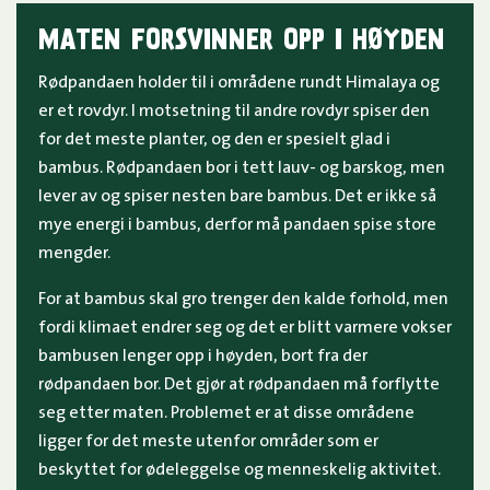
MATEN FORSVINNER OPP I HØYDEN
Rødpandaen holder til i områdene rundt Himalaya og
er et rovdyr. I motsetning til andre rovdyr spiser den
for det meste planter, og den er spesielt glad i
bambus. Rødpandaen bor i tett lauv- og barskog, men
lever av og spiser nesten bare bambus. Det er ikke så
mye energi i bambus, derfor må pandaen spise store
mengder.
For at bambus skal gro trenger den kalde forhold, men
fordi klimaet endrer seg og det er blitt varmere vokser
bambusen lenger opp i høyden, bort fra der
rødpandaen bor. Det gjør at rødpandaen må forflytte
seg etter maten. Problemet er at disse områdene
ligger for det meste utenfor områder som er
beskyttet for ødeleggelse og menneskelig aktivitet.