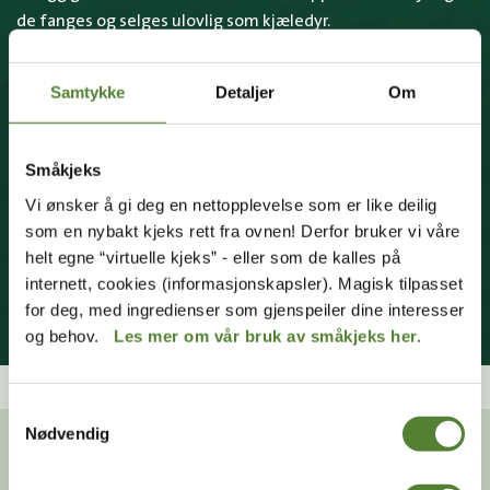
de fanges og selges ulovlig som kjæledyr.
Klimaendringer
Samtykke
Detaljer
Om
Når klimaet blir mildere beveger bambusen seg opp i
høyden for å kunne vokse. Dermed flytter også rødpandaen
på seg, noe som fører til at den beveger seg ut av
Småkjeks
beskyttede områder.
Vi ønsker å gi deg en nettopplevelse som er like deilig
som en nybakt kjeks rett fra ovnen! Derfor bruker vi våre
helt egne “virtuelle kjeks” - eller som de kalles på
internett, cookies (informasjonskapsler). Magisk tilpasset
LES MER PÅ IUCN RED LIST
for deg, med ingredienser som gjenspeiler dine interesser
og behov.
Les mer om vår bruk av småkjeks her.
Samtykkevalg
Nødvendig
VISSTE DU AT ...