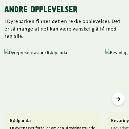
ANDRE OPPLEVELSER
I Dyreparken finnes det en rekke opplevelser. Det
er så mange at det kan være vanskelig å få med
seg alle.
Rødpanda
Bevarin
En dyrepasser forteller om den utrydningstruede
I Bevarin