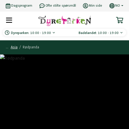
Dagsprogram
Ofte stilte spørsmål
Min side
NO
Dyreparken:
10:00 - 19:00
Badelandet:
10:00 - 19:00
Asia
/
Rødpanda