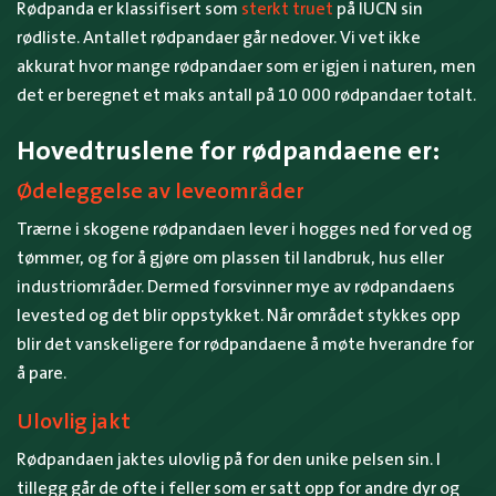
Rødpanda er klassifisert som
sterkt truet
på IUCN sin
rødliste. Antallet rødpandaer går nedover. Vi vet ikke
akkurat hvor mange rødpandaer som er igjen i naturen, men
det er beregnet et maks antall på 10 000 rødpandaer totalt.
Hovedtruslene for rødpandaene er:
Ødeleggelse av leveområder
Trærne i skogene rødpandaen lever i hogges ned for ved og
tømmer, og for å gjøre om plassen til landbruk, hus eller
industriområder. Dermed forsvinner mye av rødpandaens
levested og det blir oppstykket. Når området stykkes opp
blir det vanskeligere for rødpandaene å møte hverandre for
å pare.
Ulovlig jakt
Rødpandaen jaktes ulovlig på for den unike pelsen sin. I
tillegg går de ofte i feller som er satt opp for andre dyr og