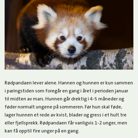
Rødpandaen lever alene. Hannen og hunnen er kun sammen
i paringstiden som foregår en gang i året i perioden januar
til midten av mars. Hunnen går drektig i 4-5 måneder og
føder normalt ungene på sommeren. Før hun skal føde,
lager hunnen et rede av kvist, blader og gress i et hult tre
eller fjellsprekk. Rødpandaen får vanligvis 1-2 unger, men
kan få opptil fire unger på en gang.