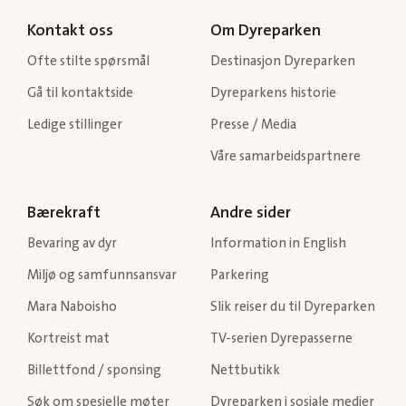
Kontakt oss
Om Dyreparken
Ofte stilte spørsmål
Destinasjon Dyreparken
Gå til kontaktside
Dyreparkens historie
Ledige stillinger
Presse / Media
Våre samarbeidspartnere
Bærekraft
Andre sider
Bevaring av dyr
Information in English
Miljø og samfunnsansvar
Parkering
Mara Naboisho
Slik reiser du til Dyreparken
Kortreist mat
TV-serien Dyrepasserne
Billettfond / sponsing
Nettbutikk
Søk om spesielle møter
Dyreparken i sosiale medier