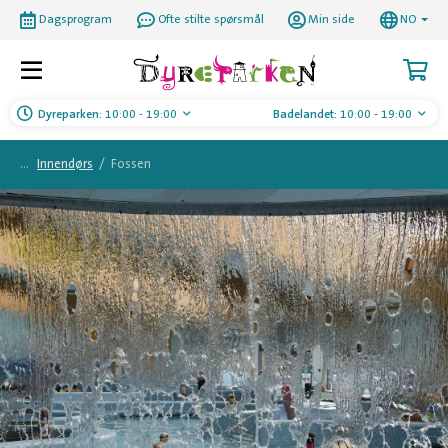
Dagsprogram
Ofte stilte spørsmål
Min side
NO
Dyreparken:
10:00 - 19:00
Badelandet:
10:00 - 19:00
Innendørs
/
Fossen