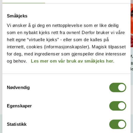
Småkjeks
Vi ønsker å gi deg en nettopplevelse som er like deilig
som en nybakt kjeks rett fra ovnen! Derfor bruker vi våre
helt egne “virtuelle kjeks” - eller som de kalles på
internett, cookies (informasjonskapsler). Magisk tilpasset
for deg, med ingredienser som gjenspeiler dine interesser
Korallrevet
Sommer, 
og behov.
Les mer om vår bruk av småkjeks her.
Korallrevet er et stort og morsomt klatrefjell i
Sommer, Br
innendørsanlegget. Hvem kommer først opp?
i to parall
Samtykkevalg
Nødvendig
Egenskaper
VIL DU HA NYHETSBREV FRA
OSS?
Statistikk