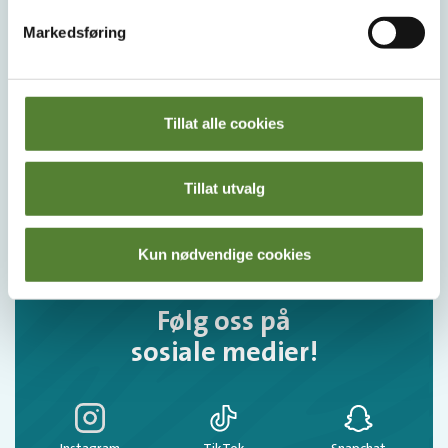
Melder du deg på Dyreparkens nyhetsbrev får du
Markedsføring
unike tilbud og nyheter. Uten nyhetsbrev går du glipp
av mange fordeler.
E-post
Tillat alle cookies
MELD MEG PÅ
Tillat utvalg
Ved å melde deg på vårt nyhetsbrev godtar du våre
betingelser
.
Kun nødvendige cookies
Følg oss på
sosiale medier!