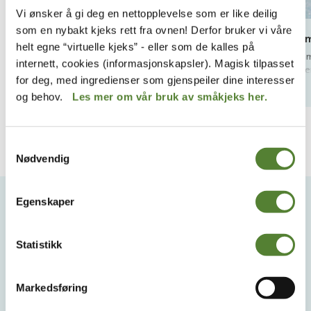
Vi ønsker å gi deg en nettopplevelse som er like deilig
som en nybakt kjeks rett fra ovnen! Derfor bruker vi våre
Stranda
Inky-d
helt egne “virtuelle kjeks” - eller som de kalles på
Stranda er et perfekt sted for hele familien som
Inky-damm
internett, cookies (informasjonskapsler). Magisk tilpasset
vil slappe av noen timer ved Grashavets bredd.
for de all
for deg, med ingredienser som gjenspeiler dine interesser
120 cm. h
Les mer
og behov.
Les mer om vår bruk av småkjeks her.
Samtykkevalg
Nødvendig
VIL DU HA NYHETSBREV FRA
OSS?
Egenskaper
Melder du deg på Dyreparkens nyhetsbrev får du
Statistikk
unike tilbud og nyheter. Uten nyhetsbrev går du glipp
av mange fordeler.
Markedsføring
E-post