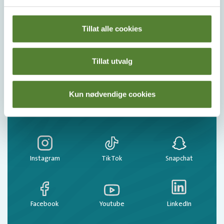
MELD MEG PÅ
Tillat alle cookies
Ved å melde deg på vårt nyhetsbrev godtar du våre
betingelser
.
Tillat utvalg
Følg oss på
Kun nødvendige cookies
sosiale medier!
Instagram
TikTok
Snapchat
Facebook
Youtube
LinkedIn