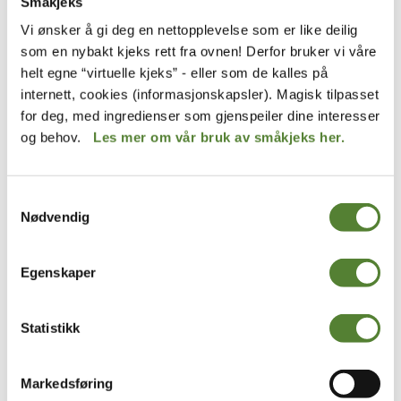
Småkjeks
Vær- og temperaturforbehold
Vi ønsker å gi deg en nettopplevelse som er like deilig
Haisann
som en nybakt kjeks rett fra ovnen! Derfor bruker vi våre
Utendørs, Vannaktiviteter
helt egne “virtuelle kjeks” - eller som de kalles på
internett, cookies (informasjonskapsler). Magisk tilpasset
for deg, med ingredienser som gjenspeiler dine interesser
og behov.
Les mer om vår bruk av småkjeks her.
Murre
Samtykkevalg
Utendørs, Vannaktiviteter
Nødvendig
Egenskaper
Statistikk
Havbassenget
Utendørs, Vannaktiviteter
Markedsføring