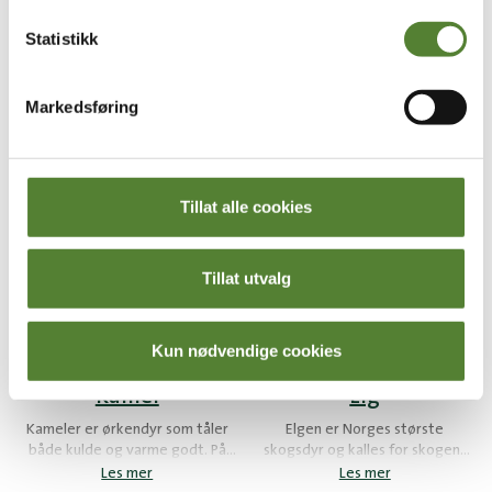
redskaper.
Statistikk
Markedsføring
Orangutang
Dyrene på Savannen
(værforbehold)
På Savannen i Dyreparkens
Afrika-område kan du se sjiraffer,
Kom på presentasjon og bli
sebraer, elandantiloper og struts.
Les mer
bedre kjent med orangutangene
Tillat alle cookies
våre! De er både morsomme og
Les mer
fascinerende. Hør en dyrepasser
fortelle om orangutangene og
hvorfor de dessverre er
Tillat utvalg
utrydningstruet.
Kun nødvendige cookies
Kamel
Elg
Kameler er ørkendyr som tåler
Elgen er Norges største
både kulde og varme godt. På
skogsdyr og kalles for skogens
dyrepresentasjonen vil
konge. Det er nok størrelsen som
Les mer
Les mer
dyrepasseren forteller om de
har gitt den kongelig tittelen, og