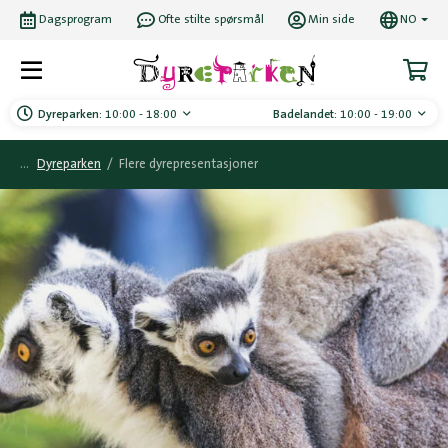
Dagsprogram
Ofte stilte spørsmål
Min side
NO
Dyreparken:
10:00 - 18:00
Badelandet:
10:00 - 19:00
Dyreparken
/
Flere dyrepresentasjoner