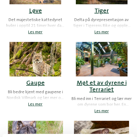
Løve
Tiger
Det majestetiske kattedyret
Delta på dyrepresentasjon av
hviler i opptil 21 timer hver dag,
tiger i Tigerens Rike og opplev
men når løvene først våkner og
verdens største kattedyr,
Les mer
Les mer
jakter sammen, kan de ta ned
amurtigeren, på nært hold.
store byttedyr.
Gaupe
Møt et av dyrene i
Terrariet
Bli bedre kjent med gaupene i
Nordisk Villmark og lær mer om
Bli med inn i Terrariet og lær mer
det eneste ville kattedyret i
Les mer
om dyrene som bor her. En
Norge.
dyrepasser viser frem et av
Les mer
dyrene i Terrariet. Her bor det
blant annet mange fine slanger,
øgler, skilpadder og insekter.