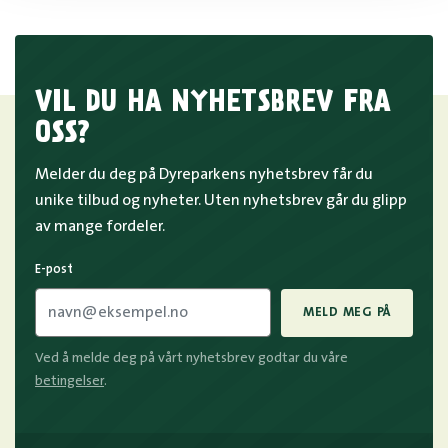
baktriske kamelene og hvordan
et møte med elgen er en mektig
de er tilpasset et liv i ørkenen.
opplevelse.
VIL DU HA NYHETSBREV FRA
OSS?
Melder du deg på Dyreparkens nyhetsbrev får du
unike tilbud og nyheter. Uten nyhetsbrev går du glipp
av mange fordeler.
E-post
MELD MEG PÅ
Ved å melde deg på vårt nyhetsbrev godtar du våre
betingelser
.