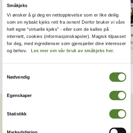
Småkjeks
Vi ønsker å gi deg en nettopplevelse som er like deilig
som en nybakt kjeks rett fra ovnen! Derfor bruker vi våre
helt egne “virtuelle kjeks” - eller som de kalles på
Lekeplass i Hakkebakkeskogen
Lekeplas
internett, cookies (informasjonskapsler). Magisk tilpasset
En herlig 
for deg, med ingredienser som gjenspeiler dine interesser
og små. He
og behov.
Les mer om vår bruk av småkjeks her.
sandkasser,
Les mer
Samtykkevalg
Nødvendig
VIL DU HA NYHETSBREV FRA
Egenskaper
OSS?
Statistikk
Melder du deg på Dyreparkens nyhetsbrev får du
unike tilbud og nyheter. Uten nyhetsbrev går du glipp
Markedsføring
av mange fordeler.