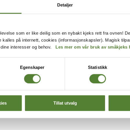
Detaljer
levelse som er like deilig som en nybakt kjeks rett fra ovnen! De
de kalles på internett, cookies (informasjonskapsler). Magisk tilp
r dine interesser og behov.
Les mer om vår bruk av småkjeks 
Egenskaper
Statistikk
eplass på KuToppen
Liten lekeplas
andkasse, en huske og noen benker –
Midt i bakken op
skal det ikke til for å skape glede på
en liten lekeplas
plassen oppe på KuToppen.
umiddelbar nærhe
mer
Les mer
både fjellgeit og
ies
Tillat utvalg