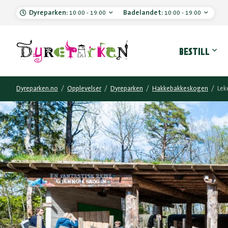
Dyreparken:
Badelandet:
10:00 - 19:00
10:00 - 19:00
Hove
BESTILL
Dyreparken.no
/
Opplevelser
/
Dyreparken
/
Hakkebakkeskogen
/
Lek