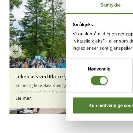
Samtykke
Småkjeks
Vi ønsker å gi deg en nettopp
“virtuelle kjeks” - eller som 
ingredienser som gjenspeile
Samtykkevalg
Nødvendig
Lekeplass ved Klatrefjellet
Lek
En herlig lekeplass med god plass til både
En s
store og små. Her finner du både bord og
mer 
benker, sandkasser, husker, sklier og
leke
Les mer
Les 
Klatrefjellet.
Kun nødvendige cook