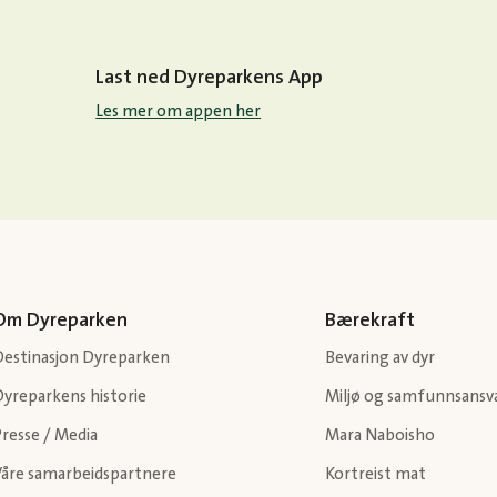
Last ned Dyreparkens App
Les mer om appen her
Om Dyreparken
Bærekraft
Destinasjon Dyreparken
Bevaring av dyr
Dyreparkens historie
Miljø og samfunnsansv
resse / Media
Mara Naboisho
Våre samarbeidspartnere
Kortreist mat