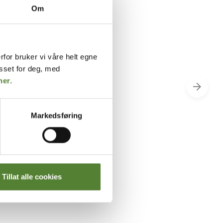
Om
rfor bruker vi våre helt egne
asset for deg, med
her.
Markedsføring
s ved alpesteinbukk
p til KuToppen finner du
s med flere sitteplasser i
t. Her kan du få øye på
 dåhjort.
Tillat alle cookies