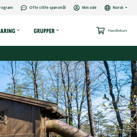
rogram
Ofte stilte spørsmål
Min side
Norsk
VARING
GRUPPER
Handlekurv