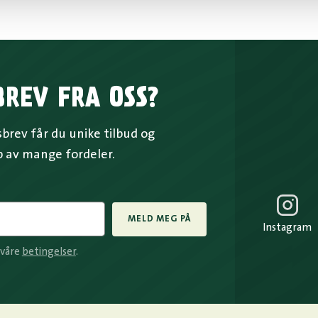
BREV FRA OSS?
rev får du unike tilbud og
p av mange fordeler.
MELD MEG PÅ
Instagram
 våre
betingelser
.