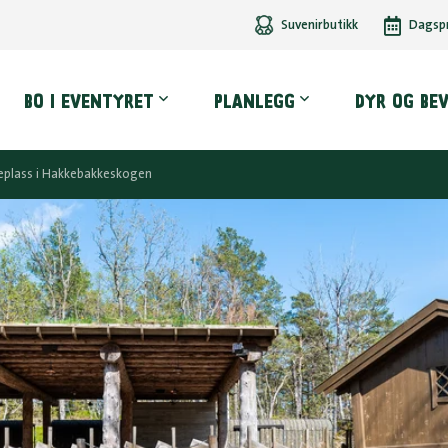
Suvenirbutikk
Dagsp
dmeny
BO I EVENTYRET
PLANLEGG
DYR OG BE
eplass i Hakkebakkeskogen