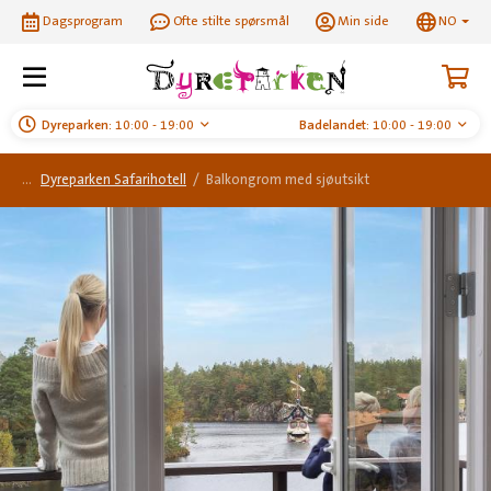
Dagsprogram
Ofte stilte spørsmål
Min side
NO
Dyreparken:
10:00 - 19:00
Badelandet:
10:00 - 19:00
Dyreparken Safarihotell
/
Balkongrom med sjøutsikt