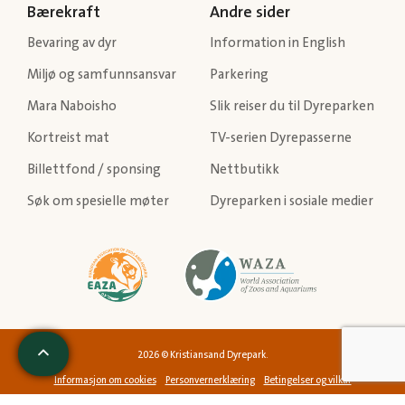
Bærekraft
Andre sider
Bevaring av dyr
Information in English
Miljø og samfunnsansvar
Parkering
Mara Naboisho
Slik reiser du til Dyreparken
Kortreist mat
TV-serien Dyrepasserne
Billettfond / sponsing
Nettbutikk
Søk om spesielle møter
Dyreparken i sosiale medier
2026 © Kristiansand Dyrepark.
Informasjon om cookies
Personvernerklæring
Betingelser og vilkår