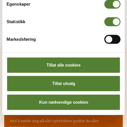
Egenskaper
Statistikk
Markedsføring
VIL DU HA NYHETSBREV FRA
OSS?
Tillat alle cookies
Melder du deg på Dyreparkens nyhetsbrev får du
unike tilbud og nyheter. Uten nyhetsbrev går du glipp
Tillat utvalg
av mange fordeler.
E-post
Kun nødvendige cookies
MELD MEG PÅ
Ved å melde deg på vårt nyhetsbrev godtar du våre