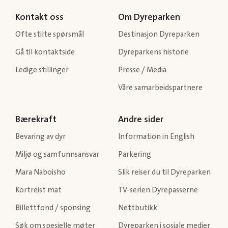
Kontakt oss
Om Dyreparken
Ofte stilte spørsmål
Destinasjon Dyreparken
Gå til kontaktside
Dyreparkens historie
Ledige stillinger
Presse / Media
Våre samarbeidspartnere
Bærekraft
Andre sider
Bevaring av dyr
Information in English
Miljø og samfunnsansvar
Parkering
Mara Naboisho
Slik reiser du til Dyreparken
Kortreist mat
TV-serien Dyrepasserne
Billettfond / sponsing
Nettbutikk
Søk om spesielle møter
Dyreparken i sosiale medier