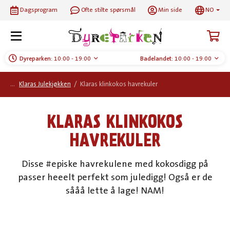
Dagsprogram
Ofte stilte spørsmål
Min side
NO
Dyreparken:
10:00 - 19:00
Badelandet:
10:00 - 19:00
Klaras Julekjøkken
/
Klaras klinkokos havrekuler
KLARAS KLINKOKOS
HAVREKULER
Disse #episke havrekulene med kokosdigg på
passer heeelt perfekt som juledigg!
Også er de
sååå lette å lage! NAM!