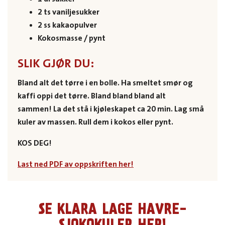
2 ts vaniljesukker
2 ss kakaopulver
Kokosmasse / pynt
SLIK GJØR DU:
Bland alt det tørre i en bolle.
Ha smeltet smør og
kaffi oppi det tørre.
Bland bland bland alt
sammen!
La det stå i kjøleskapet ca 20 min.
Lag små
kuler av massen.
Rull dem i kokos eller pynt.
KOS DEG!
Last ned PDF av oppskriften her!
SE KLARA LAGE HAVRE-
SJOKOKULER HER!