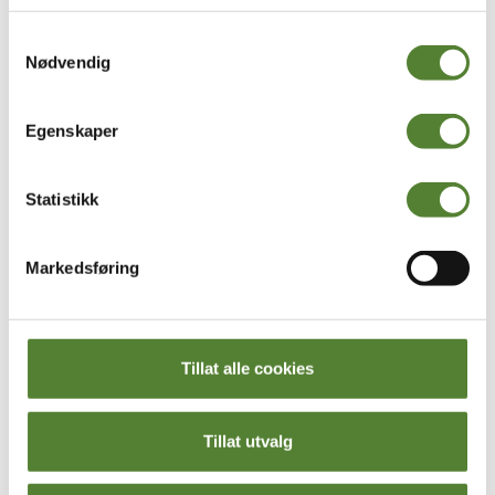
Finnes det noe så superdigg som milkshake? Nei! Og
Samtykkevalg
hvertfall ikke denne julete pepperkakemilkshaken!
Nødvendig
Egenskaper
Statistikk
Markedsføring
Tillat alle cookies
Oversikt
Klaras Julekjøkken
Her kan du se alle oppskriftene fra Klaras Julekjøkken, og
Tillat utvalg
plukke ut din favoritt!