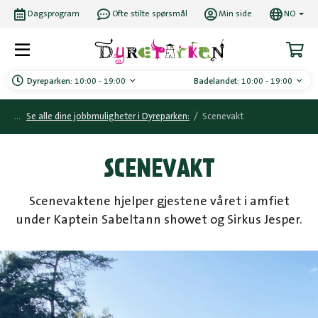
Dagsprogram
Ofte stilte spørsmål
Min side
NO
Dyreparken:
10:00 - 19:00
Badelandet:
10:00 - 19:00
Se alle dine jobbmuligheter i Dyreparken:
/
Scenevakt
SCENEVAKT
Scenevaktene hjelper gjestene våret i amfiet
under Kaptein Sabeltann showet og Sirkus Jesper.