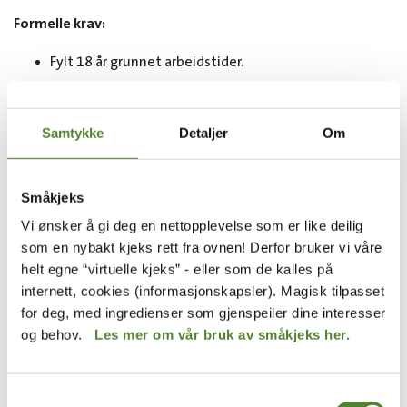
Formelle krav:
Fylt 18 år grunnet arbeidstider.
Ønskede kvalifikasjoner:
Samtykke
Detaljer
Om
Humørfylt
Nøyaktig og punktlig
Kunne opprettholde god konsentrasjon
Småkjeks
God fokus på sikkerhet også i hektiske situasjoner
Vi ønsker å gi deg en nettopplevelse som er like deilig
Lyst og interesse for å skape en god stemning blant
som en nybakt kjeks rett fra ovnen! Derfor bruker vi våre
barn og voksne
helt egne “virtuelle kjeks” - eller som de kalles på
internett, cookies (informasjonskapsler). Magisk tilpasset
Opplæring:
for deg, med ingredienser som gjenspeiler dine interesser
Alle som får jobb som sesongmedarbeider i Dyreparken, skal
og behov.
Les mer om vår bruk av småkjeks her.
igjennom et opplæringsprogram slik at alle blir trygge på
sine oppgaver og hva som forventes av den enkelte.
Opplæringen vil variere fra avdeling til avdeling, men felles
Samtykkevalg