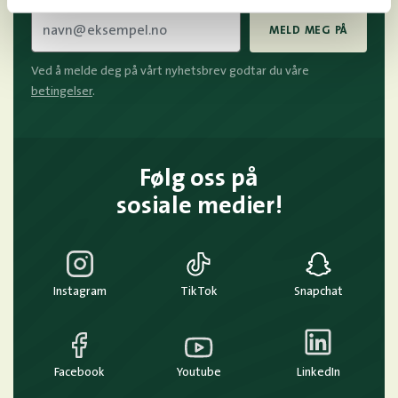
MELD MEG PÅ
Ved å melde deg på vårt nyhetsbrev godtar du våre
betingelser
.
Følg oss på
sosiale medier!
Instagram
TikTok
Snapchat
Facebook
Youtube
LinkedIn