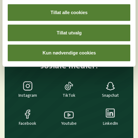
MELD MEG PÅ
Tillat alle cookies
Ved å melde deg på vårt nyhetsbrev godtar du våre
betingelser
.
Tillat utvalg
Kun nødvendige cookies
Følg oss på
sosiale medier!
Instagram
TikTok
Snapchat
Facebook
Youtube
LinkedIn