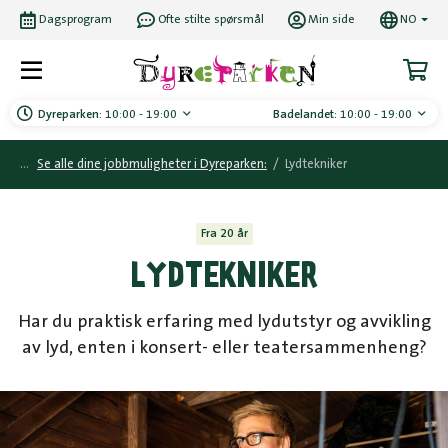
Dagsprogram
Ofte stilte spørsmål
Min side
NO
Dyreparken:
10:00 - 19:00
Badelandet:
10:00 - 19:00
Se alle dine jobbmuligheter i Dyreparken:
/
Lydtekniker
Fra 20 år
LYDTEKNIKER
Har du praktisk erfaring med lydutstyr og avvikling
av lyd, enten i konsert- eller teatersammenheng?