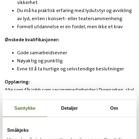
sikkerhet.
Du må ha praktisk erfaring med lydutstyr og avvikling
av lyd, enten i konsert- eller teatersammenheng
Formell utdannelse er en fordel, men ikke et krav
Ønskede kvalifikasjoner:
Gode samarbeidsevner
Nøyaktig og punktlig
Evne til å ta hurtige og selvstendige beslutninger
Opplæring:
Alle som får jobb som sesongmedarbeider i Dyreparken, skal
igjennom et opplæringsprogram slik at alle blir trygge på
sine oppgaver og hva som forventes av den enkelte.
Samtykke
Detaljer
Om
Opplæringen vil variere fra avdeling til avdeling, men felles
for alle nye sesongmedarbeidere er Dyreparken
Småkjeks
Serviceskole, servicetrening og stedsopplæring.
Opplæringen vil i hovedsak foregå fra april-juni. Det