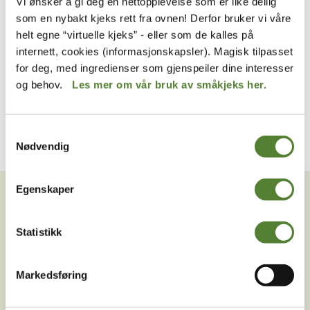
Vi ønsker å gi deg en nettopplevelse som er like deilig
forventes at du stiller opp på opplæringene og at du holder
som en nybakt kjeks rett fra ovnen! Derfor bruker vi våre
av disse datoene så fort du får informasjon om dette.
helt egne “virtuelle kjeks” - eller som de kalles på
internett, cookies (informasjonskapsler). Magisk tilpasset
for deg, med ingredienser som gjenspeiler dine interesser
og behov.
Les mer om vår bruk av småkjeks her.
Samtykkevalg
Nødvendig
VIL DU HA NYHETSBREV FRA
Egenskaper
OSS?
Melder du deg på Dyreparkens nyhetsbrev får du
Statistikk
unike tilbud og nyheter. Uten nyhetsbrev går du glipp
av mange fordeler.
Markedsføring
E-post