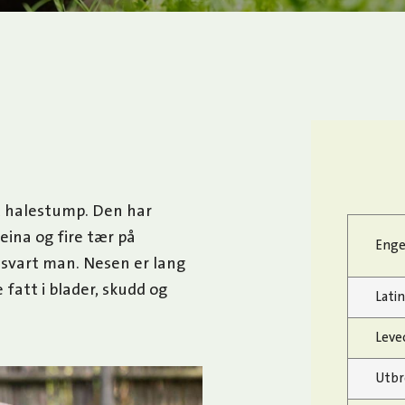
t halestump. Den har
eina og fire tær på
Enge
 svart man. Nesen er lang
 fatt i blader, skudd og
Lati
Leve
Utbr