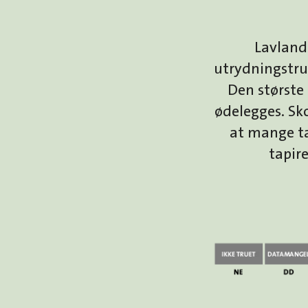
Lavlands
utrydningstrue
Den største
ødelegges. Sko
at mange tap
tapir