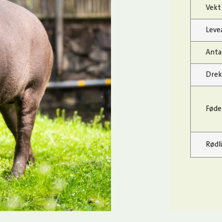
Vekt
Leve
Anta
Drek
Føde
Rødl