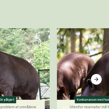
lir påkjørt
Konkurransen med hu
t problem at områdene
Utenfor reservater må 