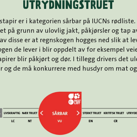
UTRYDNINGSTRUET
tapir er i kategorien sårbar på IUCNs rødliste.
t på grunn av ulovlig jakt, påkjørsler og tap 
 av disse er at regnskogen hogges ned slik at 
gen de lever i blir oppdelt av for eksempel veie
irer blir påkjørt og dør. I tillegg drivers det ul
er og de må konkurrere med husdyr om mat og 