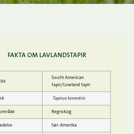
FAKTA OM LAVLANDSTAPIR
South American
lsk
tapir/Lowland tapir
nsk
Tapirus terrestris
område
Regnskog
edelse
Sør-Amerika