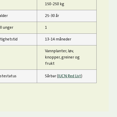
150-250 kg
alder
25-30 år
ll unger
1
tighetstid
13-14 måneder
Vannplanter, løv,
knopper, greiner og
frukt
istestatus
Sårbar (
IUCN Red List
)