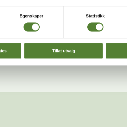
Egenskaper
Statistikk
Kommunikasjon
Sk
Tapiren kommuniserer med
Tapirer kall
lystrelyder og duftmarkeringer.
fordi de spr
ies
Tillat utvalg
sin. De h
øk