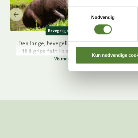
Samtykkevalg
Nødvendig
Bevegelig nese
Den lange, bevegelige nese brukes
til å gripe fatt i blader, skudd og
p
Kun nødvendige cook
greiner som spises.
Vis mer