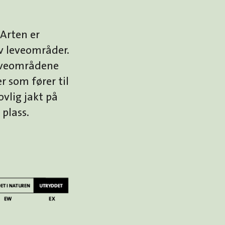
Arten er
av leveområder.
leveområdene
r som fører til
ovlig jakt på
plass.