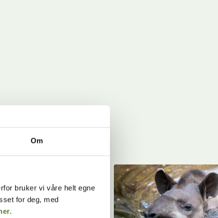
Om
rfor bruker vi våre helt egne
asset for deg, med
her.